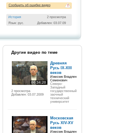
Сообщить об ошибке видео
!
История
2 просмотра
Язык: рус.
Добавлен: 03.07.09
Другие видео по теме
Древняя
Русь IX-XIII
веков
Измозик Владлен
Семенович
00:34:20
Северо-
Западный
2 просмотра
государственный
Добавлен: 03.07.2009
заочный
технический
университет
Московская
Русь XIV-XV
веков
Измозик Владлен