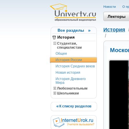
Новости
О пр
Лекторы
История
Все разделы
/
История
Студентам,
cпециалистам
Москов
Общее
История России
История Средних веков
Новая история
История Древнего
Мира
Любознательным
Школьникам
К списку разделов