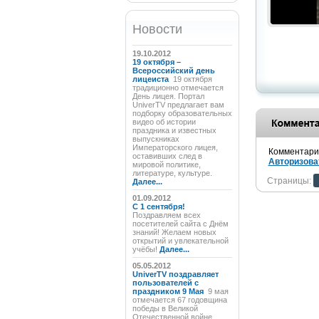
Новости
19.10.2012
19 октября –
Всероссийский день
лицеиста
19 октября
традиционно отмечается
День лицея. Портал
UniverTV предлагает вам
подборку образовательных
видео об истории
праздника и известных
выпускниках
Императорского лицея,
Комментарии
оставивших след в
Авторизова
мировой политике,
литературе, культуре.
Страницы:
Далее...
01.09.2012
C 1 сентября!
Поздравляем всех
посетителей сайта с Днём
знаний! Желаем новых
открытий и увлекательной
учёбы!
Далее...
05.05.2012
UniverTV поздравляет
пользователей с
праздником 9 Мая
9 мая
отмечается 67 годовщина
победы в Великой
Отечественной войне.