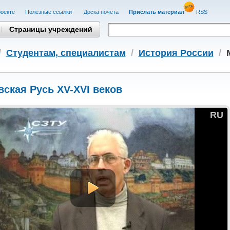
оекте
Полезные cсылки
Доска почета
Прислать материал
RSS
Страницы учреждений
/
Студентам, cпециалистам
/
История России
/
ская Русь XV-XVI веков
RU