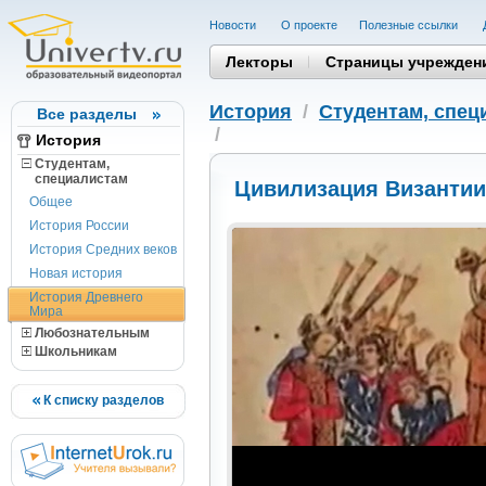
Новости
О проекте
Полезные cсылки
Лекторы
Страницы учрежден
История
/
Студентам, cпец
Все разделы
/
История
Студентам,
cпециалистам
Цивилизация Византии
Общее
История России
История Средних веков
Новая история
История Древнего
Мира
Любознательным
Школьникам
К списку разделов