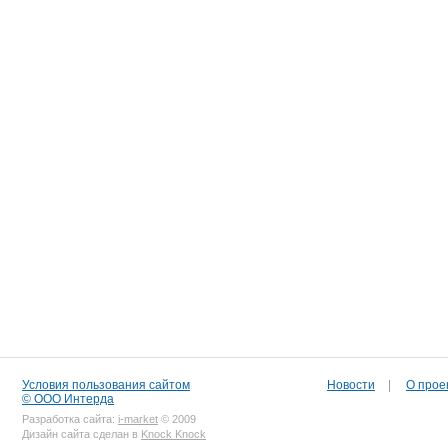
Условия пользования сайтом
Новости
|
О прое
© ООО Интерда
Разработка сайта:
i-market
© 2009
Дизайн сайта сделан в
Knock Knock