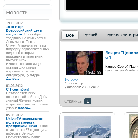
Новости
19.10.2012
19 октября –
Всероссийский день
лицеиста
19 октября
Все
Русский
Русские субтитры
традиционно отмечается
День лицея. Портал
UniverTV предлагает вам
подборку образовательных
Лекция "Цивили
видео об истории
праздника и известных
ч.1
выпускниках
Императорского лицея,
Карпов Сергей Павл
оставивших след в
цикл лекций Academ
мировой политике,
00:44:00
литературе, культуре.
Далее...
История
1 просмотр
01.09.2012
Добавлен: 23.04.2012
C 1 сентября!
Поздравляем всех
посетителей сайта с Днём
знаний! Желаем новых
Страницы:
1
открытий и увлекательной
учёбы!
Далее...
05.05.2012
UniverTV поздравляет
пользователей с
праздником 9 Мая
9 мая
отмечается 67 годовщина
победы в Великой
Отечественной войне.