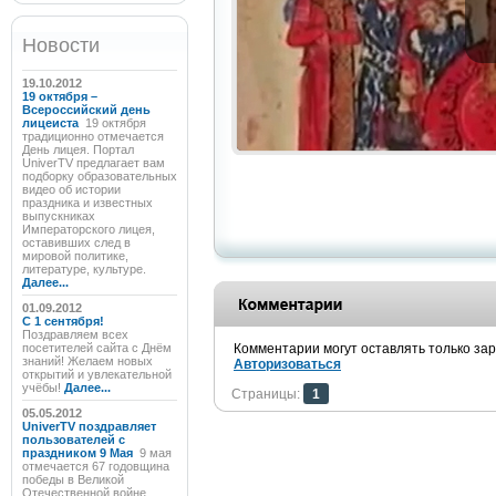
Новости
19.10.2012
19 октября –
Всероссийский день
лицеиста
19 октября
традиционно отмечается
День лицея. Портал
UniverTV предлагает вам
подборку образовательных
видео об истории
праздника и известных
выпускниках
Императорского лицея,
оставивших след в
мировой политике,
литературе, культуре.
Далее...
01.09.2012
C 1 сентября!
Поздравляем всех
посетителей сайта с Днём
Комментарии могут оставлять только за
знаний! Желаем новых
Авторизоваться
открытий и увлекательной
учёбы!
Далее...
Страницы:
1
05.05.2012
UniverTV поздравляет
пользователей с
праздником 9 Мая
9 мая
отмечается 67 годовщина
победы в Великой
Отечественной войне.