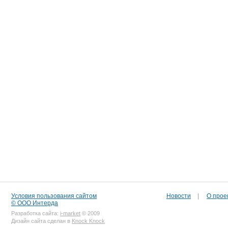
Условия пользования сайтом
Новости
|
О прое
© ООО Интерда
Разработка сайта:
i-market
© 2009
Дизайн сайта сделан в
Knock Knock