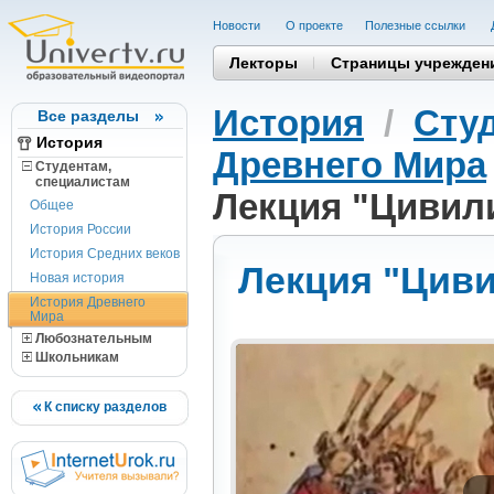
Новости
О проекте
Полезные cсылки
Лекторы
Страницы учрежден
История
/
Сту
Все разделы
История
Древнего Мира
Студентам,
cпециалистам
Лекция "Цивили
Общее
История России
История Средних веков
Лекция "Циви
Новая история
История Древнего
Мира
Любознательным
Школьникам
К списку разделов