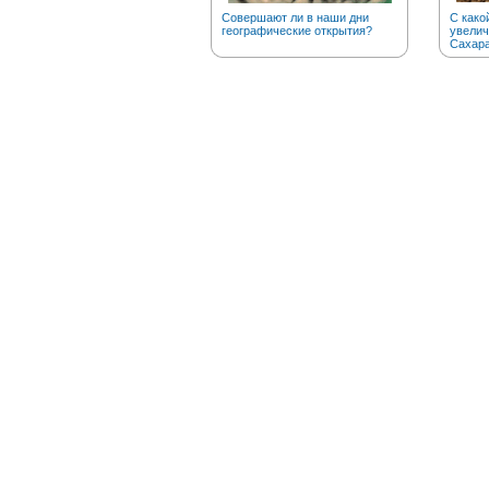
Совершают ли в наши дни
С како
географические открытия?
увелич
Сахар