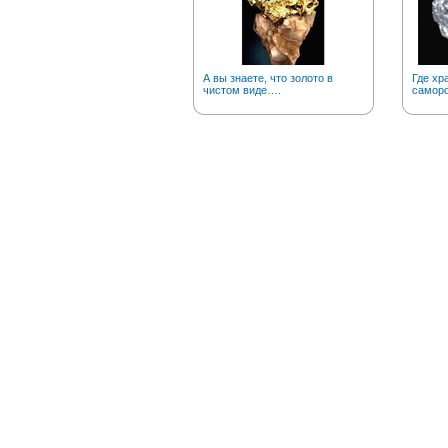
А вы знаете, что золото в
Где хр
чистом виде….
саморо