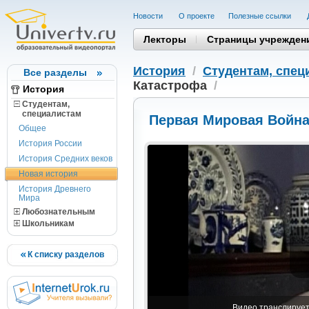
Новости
О проекте
Полезные cсылки
Лекторы
Страницы учрежден
История
/
Студентам, cпец
Все разделы
Катастрофа
/
История
Студентам,
cпециалистам
Первая Мировая Война
Общее
История России
История Средних веков
Новая история
История Древнего
Мира
Любознательным
Школьникам
К списку разделов
Видео транслируетс