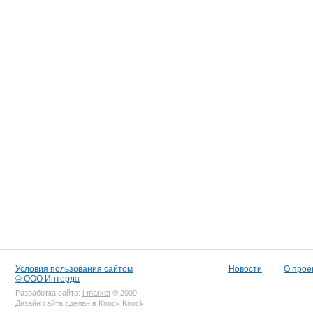
Условия пользования сайтом
Новости
|
О прое
© ООО Интерда
Разработка сайта:
i-market
© 2009
Дизайн сайта сделан в
Knock Knock