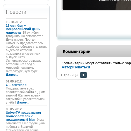
Новости
19.10.2012
19 октября –
Всероссийский день
лицеиста
19 октября
традиционно отмечается
День лицея. Портал
UniverTV предлагает вам
подборку образовательных
видео об истории
праздника и известных
выпускниках
Императорского лицея,
Комментарии могут оставлять только за
оставивших след в
Авторизоваться
мировой политике,
литературе, культуре.
Далее...
Страницы:
1
01.09.2012
C 1 сентября!
Поздравляем всех
посетителей сайта с Днём
знаний! Желаем новых
открытий и увлекательной
учёбы!
Далее...
05.05.2012
UniverTV поздравляет
пользователей с
праздником 9 Мая
9 мая
отмечается 67 годовщина
победы в Великой
Отечественной войне.