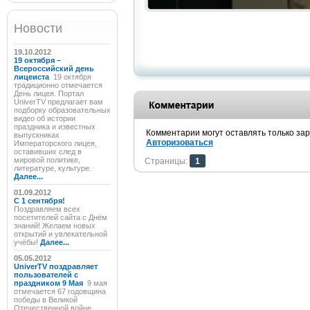
Новости
19.10.2012
19 октября –
Всероссийский день
лицеиста
19 октября
традиционно отмечается
День лицея. Портал
UniverTV предлагает вам
подборку образовательных
видео об истории
праздника и известных
Комментарии могут оставлять только за
выпускниках
Авторизоваться
Императорского лицея,
оставивших след в
мировой политике,
Страницы:
1
литературе, культуре.
Далее...
01.09.2012
C 1 сентября!
Поздравляем всех
посетителей сайта с Днём
знаний! Желаем новых
открытий и увлекательной
учёбы!
Далее...
05.05.2012
UniverTV поздравляет
пользователей с
праздником 9 Мая
9 мая
отмечается 67 годовщина
победы в Великой
Отечественной войне.