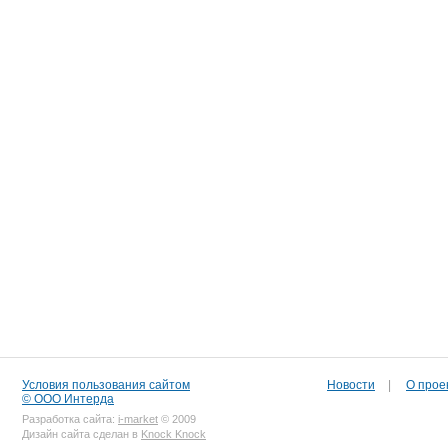
Условия пользования сайтом
Новости
|
О прое
© ООО Интерда
Разработка сайта:
i-market
© 2009
Дизайн сайта сделан в
Knock Knock