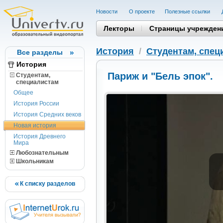
Новости
О проекте
Полезные cсылки
Лекторы
Страницы учрежден
История
/
Студентам, cпец
Все разделы
История
Париж и "Бель эпок".
Студентам,
cпециалистам
Общее
История России
История Средних веков
Новая история
История Древнего
Мира
Любознательным
Школьникам
К списку разделов