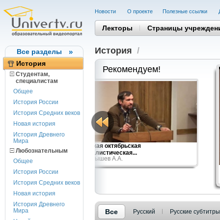
Новости
О проекте
Полезные cсылки
Лекторы
Страницы учрежден
История
/
Все разделы
История
Рекомендуем!
Студентам,
cпециалистам
Общее
История России
История Средних веков
Новая история
История Древнего
Мира
и России (1945-
Великая октябрьская
Любознательным
социалистическая...
е, М....
Куренышев А.А.
Общее
История России
История Средних веков
Новая история
История Древнего
Мира
Все
Русский
Русские субтитры