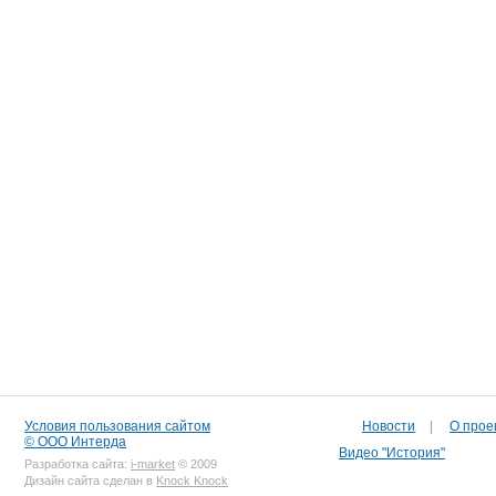
Условия пользования сайтом
Новости
|
О прое
© ООО Интерда
Видео "История"
Разработка сайта:
i-market
© 2009
Дизайн сайта сделан в
Knock Knock