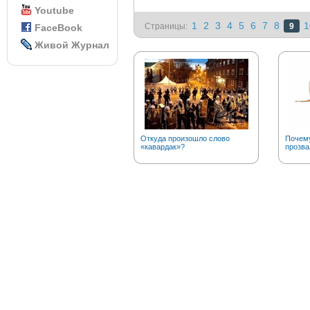
Youtube
1
2
3
4
5
6
7
8
1
Страницы:
9
FaceBook
Живой Журнал
Откуда произошло слово
Почему
«кавардак»?
прозва