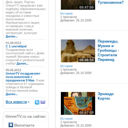
День лицея. Портал
Тутанхамона?
UniverTV предлагает вам
00:47:00
подборку образовательных
видео об истории
История
праздника и известных
1 просмотр
выпускниках
Добавлен: 25.10.2009
Императорского лицея,
оставивших след в
мировой политике,
литературе, культуре.
Далее...
Пирамиды,
01.09.2012
Мумии и
C 1 сентября!
Поздравляем всех
Гробницы -
посетителей сайта с Днём
Строители
знаний! Желаем новых
Пирамид
00:46:50
открытий и увлекательной
учёбы!
Далее...
История
1 просмотр
05.05.2012
Добавлен: 25.10.2009
UniverTV поздравляет
пользователей с
праздником 9 Мая
9 мая
отмечается 67 годовщина
победы в Великой
Отечественной войне.
Эрнандо
Далее...
Кортес
Все новости
»
00:07:08
UniverTV.ru на сайтах:
История
1 просмотр
Вконтакте
Добавлен: 25.10.2009