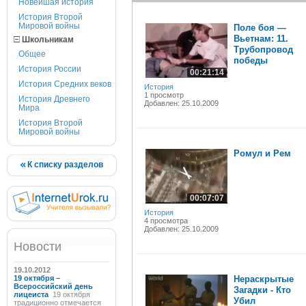
Новейшая история
История Второй
Мировой войны
Поле боя —
Вьетнам: 11.
Школьникам
Трубопровод
Общее
победы
История России
00:21:14
История Средних веков
История
1 просмотр
История Древнего
Добавлен: 25.10.2009
Мира
История Второй
Мировой войны
Ромул и Рем
К списку разделов
00:07:07
История
4 просмотра
Добавлен: 25.10.2009
Новости
19.10.2012
19 октября –
Нераскрытые
Всероссийский день
Загадки - Кто
лицеиста
19 октября
Убил
традиционно отмечается