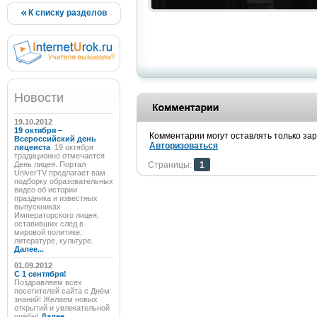
К списку разделов
Новости
19.10.2012
19 октября –
Комментарии могут оставлять только за
Всероссийский день
Авторизоваться
лицеиста
19 октября
традиционно отмечается
День лицея. Портал
Страницы:
1
UniverTV предлагает вам
подборку образовательных
видео об истории
праздника и известных
выпускниках
Императорского лицея,
оставивших след в
мировой политике,
литературе, культуре.
Далее...
01.09.2012
C 1 сентября!
Поздравляем всех
посетителей сайта с Днём
знаний! Желаем новых
открытий и увлекательной
учёбы!
Далее...