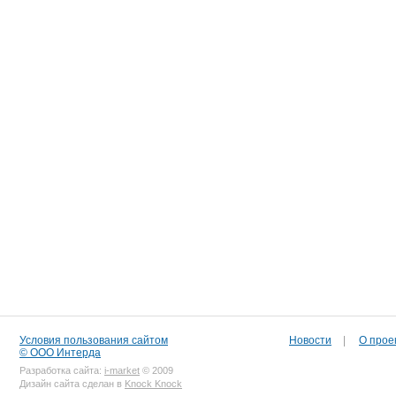
Условия пользования сайтом
Новости
|
О прое
© ООО Интерда
Разработка сайта:
i-market
© 2009
Дизайн сайта сделан в
Knock Knock