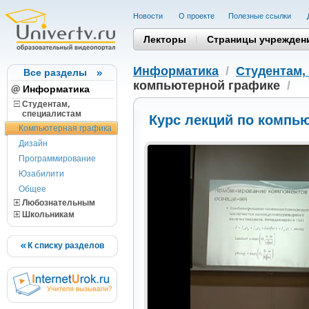
Новости
О проекте
Полезные cсылки
Лекторы
Страницы учрежден
Информатика
/
Студентам,
Все разделы
компьютерной графике
/
Информатика
Студентам,
cпециалистам
Курс лекций по компь
Компьютерная графика
Дизайн
Программирование
Юзабилити
Общее
Любознательным
Школьникам
К списку разделов