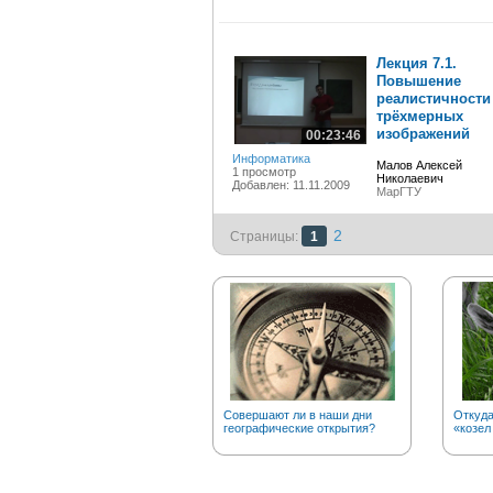
Лекция 7.1.
Повышение
реалистичности
трёхмерных
изображений
00:23:46
Информатика
Малов Алексей
1 просмотр
Николаевич
Добавлен: 11.11.2009
МарГТУ
2
Страницы:
1
Совершают ли в наши дни
Откуд
географические открытия?
«козел