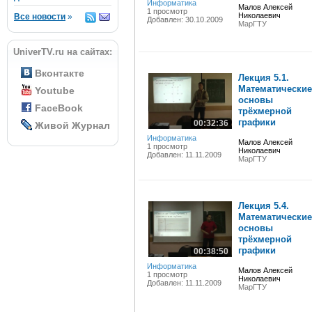
Информатика
Малов Алексей
1 просмотр
Николаевич
Все новости
»
Добавлен: 30.10.2009
МарГТУ
UniverTV.ru на сайтах:
Вконтакте
Лекция 5.1.
Математические
Youtube
основы
FaceBook
трёхмерной
графики
00:32:36
Живой Журнал
Информатика
Малов Алексей
1 просмотр
Николаевич
Добавлен: 11.11.2009
МарГТУ
Лекция 5.4.
Математические
основы
трёхмерной
графики
00:38:50
Информатика
Малов Алексей
1 просмотр
Николаевич
Добавлен: 11.11.2009
МарГТУ