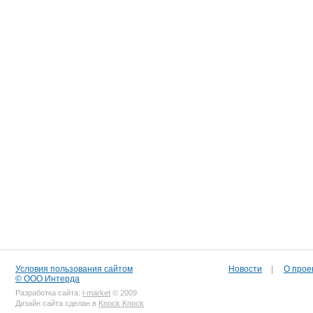
Условия пользования сайтом
Новости
|
О прое
© ООО Интерда
Разработка сайта:
i-market
© 2009
Дизайн сайта сделан в
Knock Knock