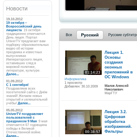
Новости
19.10.2012
19 октября –
Всероссийский день
лицеиста
19 октября
традиционно отмечается
Русский
Все
Русские субтит
День лицея. Портал
UniverTV предлагает вам
подборку образовательных
видео об истории
праздника и известных
Лекция 1.
выпускниках
Основы
Императорского лицея,
создания
оставивших след в
мировой политике,
оконных
литературе, культуре.
приложений в
01:14:23
Далее...
ОС Windows
Информатика
01.09.2012
1 просмотр
C 1 сентября!
Малов Алексей
Добавлен: 30.10.2009
Поздравляем всех
Николаевич
посетителей сайта с Днём
МарГТУ
знаний! Желаем новых
открытий и увлекательной
учёбы!
Далее...
05.05.2012
Лекция 3.2.
UniverTV поздравляет
Цифровая
пользователей с
праздником 9 Мая
9 мая
обработка
отмечается 67 годовщина
изображений.
победы в Великой
Фильтры
00:38:57
Отечественной войне.
Далее...