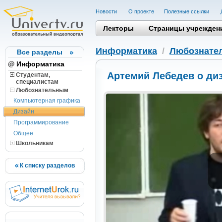
Новости
О проекте
Полезные cсылки
Лекторы
Страницы учрежден
Информатика
/
Любознате
Все разделы
Информатика
Артемий Лебедев о ди
Студентам,
cпециалистам
Любознательным
Компьютерная графика
Дизайн
Программирование
Общее
Школьникам
К списку разделов