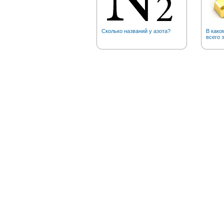
Сколько названий у азота?
В како
всего 