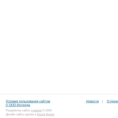
Условия пользования сайтом
Новости
|
О прое
© ООО Интерда
Разработка сайта:
i-market
© 2009
Дизайн сайта сделан в
Knock Knock