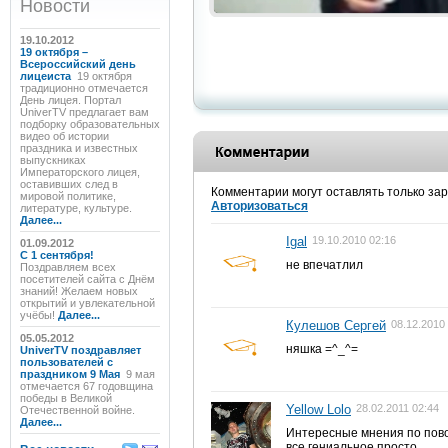
Новости
19.10.2012
19 октября –
Всероссийский день
лицеиста
19 октября
традиционно отмечается
День лицея. Портал
UniverTV предлагает вам
подборку образовательных
видео об истории
праздника и известных
выпускниках
Императорского лицея,
оставивших след в
Комментарии могут оставлять только за
мировой политике,
Авторизоваться
литературе, культуре.
Далее...
Igal
19.10.2010 02:16
01.09.2012
C 1 сентября!
не впечатлил
Поздравляем всех
посетителей сайта с Днём
знаний! Желаем новых
открытий и увлекательной
учёбы!
Далее...
Кулешов Сергей
08.12.2010
05.05.2012
няшка =^_^=
UniverTV поздравляет
пользователей с
праздником 9 Мая
9 мая
отмечается 67 годовщина
победы в Великой
Yellow Lolo
28.02.2011 02:44
Отечественной войне.
Далее...
Интересные мнения по пово
все гениальное просто.