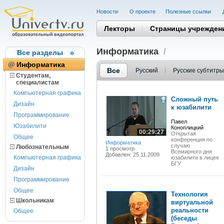
Новости
О проекте
Полезные cсылки
Лекторы
Страницы учрежден
Информатика
/
Все разделы
Информатика
Все
Русский
Русские субтитры
Студентам,
cпециалистам
Компьютерная графика
Сложный путь
Дизайн
к юзабилити
Программирование
Павел
Юзабилити
Коноплицкий
00:29:27
Открытая
Общее
конференция по
Информатика
случаю
Любознательным
1 просмотр
Всемирного дня
Добавлен: 25.11.2009
Компьютерная графика
юзабилити в лицее
БГУ
Дизайн
Программирование
Общее
Технология
Школьникам
виртуальной
реальности
Общее
(беседы