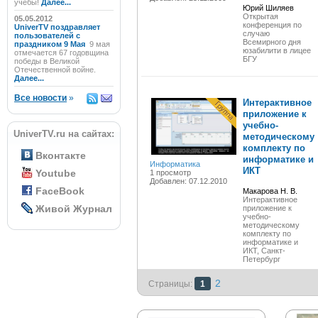
учёбы!
Далее...
Юрий Шиляев
Открытая
05.05.2012
конференция по
UniverTV поздравляет
случаю
пользователей с
Всемирного дня
праздником 9 Мая
9 мая
юзабилити в лицее
отмечается 67 годовщина
БГУ
победы в Великой
Отечественной войне.
Далее...
Все новости
»
Интерактивное
приложение к
учебно-
UniverTV.ru на сайтах:
методическому
комплекту по
Вконтакте
информатике и
Информатика
ИКТ
Youtube
1 просмотр
Добавлен: 07.12.2010
FaceBook
Макарова Н. В.
Интерактивное
Живой Журнал
приложение к
учебно-
методическому
комплекту по
информатике и
ИКТ, Санкт-
Петербург
2
Страницы:
1