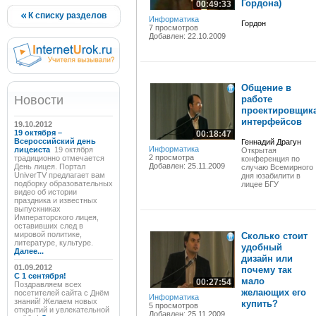
Гордона)
00:49:33
К списку разделов
Информатика
Гордон
7 просмотров
Добавлен: 22.10.2009
Общение в
Новости
работе
проектировщик
интерфейсов
19.10.2012
19 октября –
00:18:47
Всероссийский день
Геннадий Драгун
Информатика
лицеиста
19 октября
Открытая
2 просмотра
традиционно отмечается
конференция по
Добавлен: 25.11.2009
День лицея. Портал
случаю Всемирного
UniverTV предлагает вам
дня юзабилити в
подборку образовательных
лицее БГУ
видео об истории
праздника и известных
выпускниках
Императорского лицея,
оставивших след в
мировой политике,
Сколько стоит
литературе, культуре.
удобный
Далее...
дизайн или
01.09.2012
почему так
C 1 сентября!
мало
00:27:54
Поздравляем всех
желающих его
посетителей сайта с Днём
Информатика
знаний! Желаем новых
купить?
5 просмотров
открытий и увлекательной
Добавлен: 25.11.2009