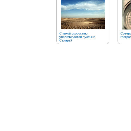
С какой скоростью
Соверш
увеличивается пустыня
геогра
Сахара?