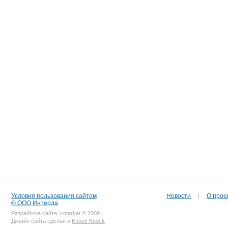
Условия пользования сайтом
Новости
|
О прое
© ООО Интерда
Разработка сайта:
i-market
© 2009
Дизайн сайта сделан в
Knock Knock