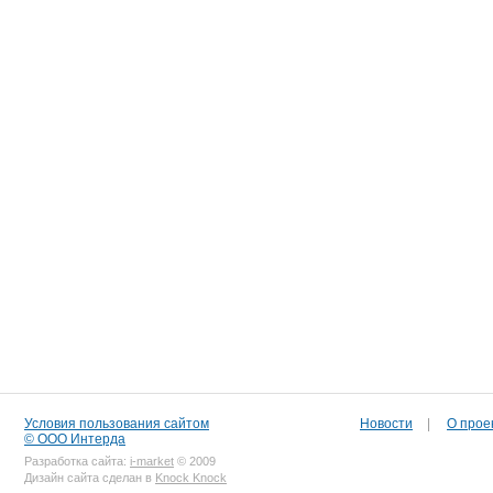
Условия пользования сайтом
Новости
|
О прое
© ООО Интерда
Разработка сайта:
i-market
© 2009
Дизайн сайта сделан в
Knock Knock