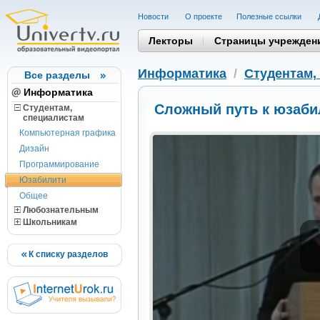
Новости
О проекте
Полезные cсылки
Лекторы
Страницы учрежден
Информатика
/
Студентам,
Все разделы
Информатика
Сложный путь к юзаби
Студентам,
cпециалистам
Компьютерная графика
Дизайн
Программирование
Юзабилити
Общее
Любознательным
Школьникам
К списку разделов