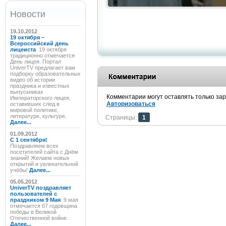
Новости
19.10.2012
19 октября –
Всероссийский день
лицеиста
19 октября
традиционно отмечается
День лицея. Портал
UniverTV предлагает вам
подборку образовательных
видео об истории
праздника и известных
выпускниках
Комментарии могут оставлять только за
Императорского лицея,
Авторизоваться
оставивших след в
мировой политике,
литературе, культуре.
Страницы:
1
Далее...
01.09.2012
C 1 сентября!
Поздравляем всех
посетителей сайта с Днём
знаний! Желаем новых
открытий и увлекательной
учёбы!
Далее...
05.05.2012
UniverTV поздравляет
пользователей с
праздником 9 Мая
9 мая
отмечается 67 годовщина
победы в Великой
Отечественной войне.
Далее...