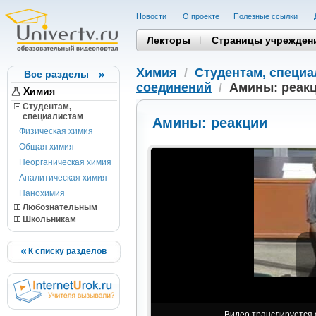
Новости
О проекте
Полезные cсылки
Лекторы
Страницы учрежден
Химия
/
Студентам, cпеци
Все разделы
соединений
/
Амины: реак
Химия
Студентам,
cпециалистам
Амины: реакции
Физическая химия
Общая химия
Неорганическая химия
Аналитическая химия
Нанохимия
Любознательным
Школьникам
К списку разделов
Видео транслируется с