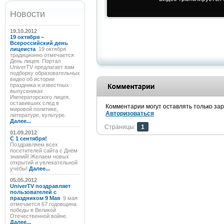
Новости
19.10.2012
19 октября –
Всероссийский день
лицеиста
19 октября
традиционно отмечается
День лицея. Портал
UniverTV предлагает вам
подборку образовательных
видео об истории
праздника и известных
выпускниках
Императорского лицея,
оставивших след в
Комментарии могут оставлять только за
мировой политике,
Авторизоваться
литературе, культуре.
Далее...
Страницы:
1
01.09.2012
C 1 сентября!
Поздравляем всех
посетителей сайта с Днём
знаний! Желаем новых
открытий и увлекательной
учёбы!
Далее...
05.05.2012
UniverTV поздравляет
пользователей с
праздником 9 Мая
9 мая
отмечается 67 годовщина
победы в Великой
Отечественной войне.
Далее...