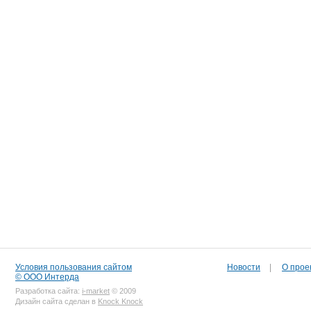
Условия пользования сайтом
Новости
|
О прое
© ООО Интерда
Разработка сайта:
i-market
© 2009
Дизайн сайта сделан в
Knock Knock