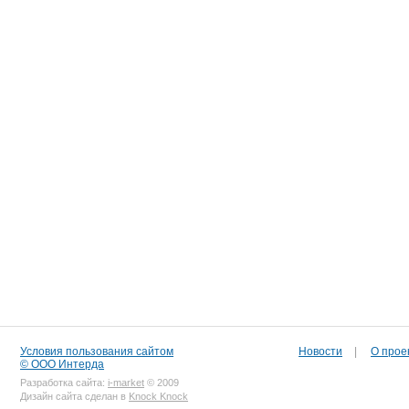
Условия пользования сайтом
Новости
|
О прое
© ООО Интерда
Разработка сайта:
i-market
© 2009
Дизайн сайта сделан в
Knock Knock