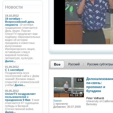
Новости
19.10.2012
19 октября –
Всероссийский день
лицеиста
19 октября
традиционно отмечается
День лицея. Портал
UniverTV предлагает вам
подборку образовательных
видео об истории
праздника и известных
выпускниках
Императорского лицея,
оставивших след в
мировой политике,
литературе, культуре.
Далее...
Все
Русский
Русские субтитры
01.09.2012
C 1 сентября!
Поздравляем всех
посетителей сайта с Днём
Делокализован
знаний! Желаем новых
EN
открытий и увлекательной
пи-связь:
учёбы!
Далее...
пропенил и
бутадиен
05.05.2012
UniverTV поздравляет
01:18:37
пользователей с
Peter Vollhardt
праздником 9 Мая
9 мая
Химия
University of Californi
отмечается 67 годовщина
1 просмотр
Berkeley
победы в Великой
Добавлен: 30.07.2009
Отечественной войне.
Далее...