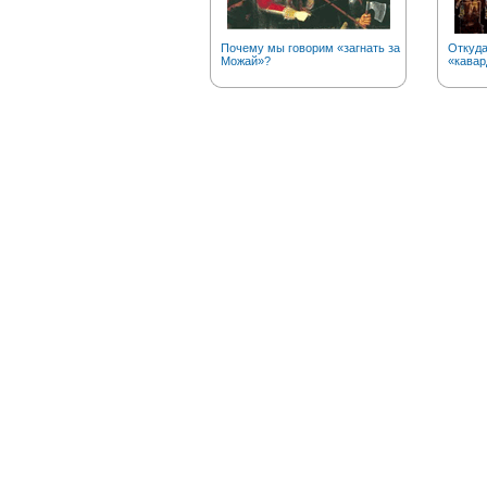
Почему мы говорим «загнать за
Откуда
Можай»?
«кавар