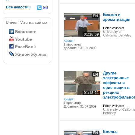
Все новости
»
Бензол и
EN
ароматизация
UniverTV.ru на сайтах:
Peter Vollhardt
Вконтакте
University of
01:16:09
California, Berkeley
Youtube
Химия
1 просмотр
FaceBook
Добавлен: 31.07.2009
Живой Журнал
Другие
EN
электронные
эффекты и
ориентация в
рекциях
01:18:21
электрофильного
Химия
1 просмотр
Peter Vollhardt
Добавлен: 31.07.2009
University of Californi
Berkeley
Енолы,
EN