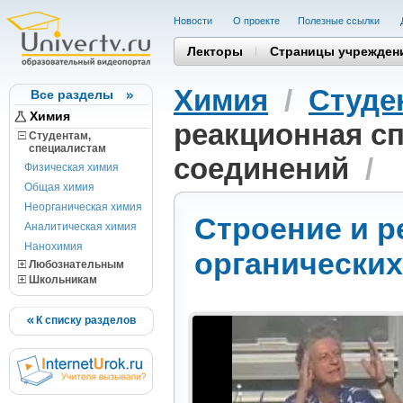
Новости
О проекте
Полезные cсылки
Лекторы
Страницы учрежден
Химия
/
Студе
Все разделы
Химия
реакционная с
Студентам,
cпециалистам
соединений
/
Физическая химия
Общая химия
Неорганическая химия
Строение и р
Аналитическая химия
Нанохимия
органически
Любознательным
Школьникам
К списку разделов