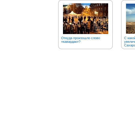
Откуда произошло слово
С како
«кавардак»?
увелич
Сахар