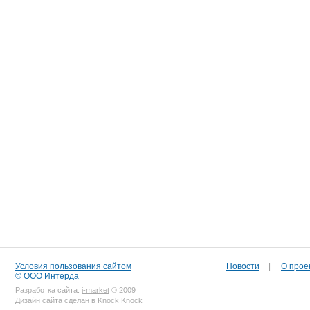
Условия пользования сайтом
Новости
|
О прое
© ООО Интерда
Разработка сайта:
i-market
© 2009
Дизайн сайта сделан в
Knock Knock