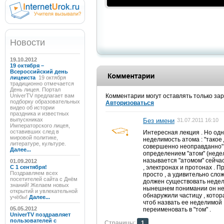
Новости
19.10.2012
19 октября –
Всероссийский день
лицеиста
19 октября
традиционно отмечается
День лицея. Портал
UniverTV предлагает вам
Комментарии могут оставлять только за
подборку образовательных
Авторизоваться
видео об истории
праздника и известных
выпускниках
Без имени
31.07.2011 16:10
Императорского лицея,
оставивших след в
Интересная лекция . Но одн
мировой политике,
неделимость атома : "такое
литературе, культуре.
совершенно неоправданно" .
Далее...
определением "атом" (недел
называется "атомом" сейчас
01.09.2012
C 1 сентября!
, электронах и протонах . П
Поздравляем всех
просто , а удивительно сло
посетителей сайта с Днём
должен существовать неделим
знаний! Желаем новых
нынешнем понимании он не 
открытий и увлекательной
обнаружили частицу , котор
учёбы!
Далее...
чтоб назвать ее неделимой .
05.05.2012
переименовать в "том" .
UniverTV поздравляет
пользователей с
Страницы:
1