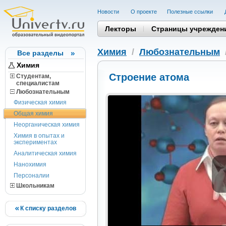
Новости
О проекте
Полезные cсылки
Лекторы
Страницы учрежден
Химия
/
Любознательным
Все разделы
Химия
Строение атома
Студентам,
cпециалистам
Любознательным
Физическая химия
Общая химия
Неорганическая химия
Химия в опытах и
экспериментах
Аналитическая химия
Нанохимия
Персоналии
Школьникам
К списку разделов