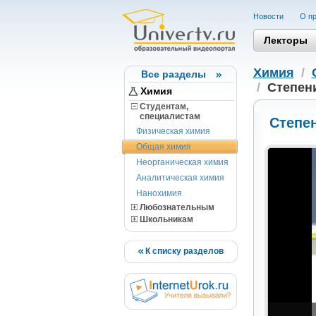
Новости
О пр
Лекторы
Химия
/
Все разделы
/
Степен
Химия
Студентам,
cпециалистам
Степе
Физическая химия
Общая химия
Неорганическая химия
Аналитическая химия
Нанохимия
Любознательным
Школьникам
К списку разделов