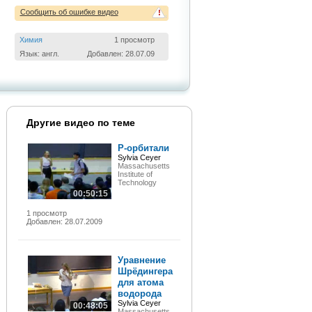
Сообщить об ошибке видео
!
Химия
1 просмотр
Язык: англ.
Добавлен: 28.07.09
Другие видео по теме
P-орбитали
Sylvia Ceyer
Massachusetts
Institute of
Technology
00:50:15
1 просмотр
Добавлен: 28.07.2009
Уравнение
Шрёдингера
для атома
водорода
Sylvia Ceyer
00:48:05
Massachusetts