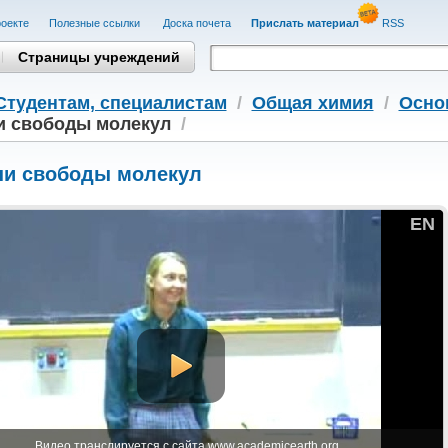
оекте
Полезные cсылки
Доска почета
Прислать материал
RSS
Страницы учреждений
Студентам, cпециалистам
/
Общая химия
/
Осно
и свободы молекул
/
ни свободы молекул
EN
Видео транслируется с сайта www.academicearth.org