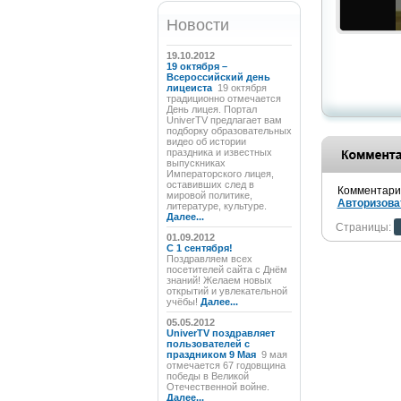
Новости
19.10.2012
19 октября –
Всероссийский день
лицеиста
19 октября
традиционно отмечается
День лицея. Портал
UniverTV предлагает вам
подборку образовательных
видео об истории
праздника и известных
выпускниках
Императорского лицея,
оставивших след в
Комментарии
мировой политике,
Авторизова
литературе, культуре.
Далее...
Страницы:
01.09.2012
C 1 сентября!
Поздравляем всех
посетителей сайта с Днём
знаний! Желаем новых
открытий и увлекательной
учёбы!
Далее...
05.05.2012
UniverTV поздравляет
пользователей с
праздником 9 Мая
9 мая
отмечается 67 годовщина
победы в Великой
Отечественной войне.
Далее...