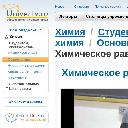
Новости
О проекте
Полезные cсылки
Лекторы
Страницы учрежден
Химия
/
Студе
Все разделы
Химия
химия
/
Основ
Студентам,
cпециалистам
Химическое ра
Физическая химия
Общая химия
Неорганическая химия
Химическое 
Аналитическая химия
Нанохимия
Любознательным
Школьникам
К списку разделов