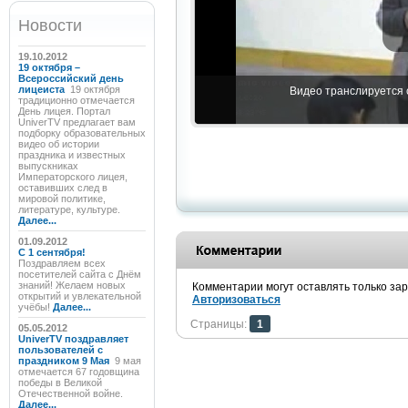
Новости
19.10.2012
19 октября –
Всероссийский день
лицеиста
19 октября
Видео транслируется с
традиционно отмечается
День лицея. Портал
UniverTV предлагает вам
подборку образовательных
видео об истории
праздника и известных
выпускниках
Императорского лицея,
оставивших след в
мировой политике,
литературе, культуре.
Далее...
01.09.2012
C 1 сентября!
Поздравляем всех
посетителей сайта с Днём
знаний! Желаем новых
Комментарии могут оставлять только за
открытий и увлекательной
Авторизоваться
учёбы!
Далее...
Страницы:
1
05.05.2012
UniverTV поздравляет
пользователей с
праздником 9 Мая
9 мая
отмечается 67 годовщина
победы в Великой
Отечественной войне.
Далее...