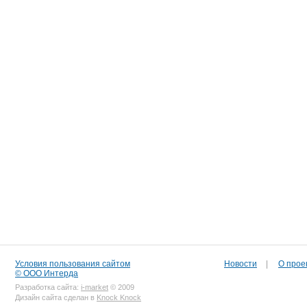
Условия пользования сайтом
Новости
|
О прое
© ООО Интерда
Разработка сайта:
i-market
© 2009
Дизайн сайта сделан в
Knock Knock