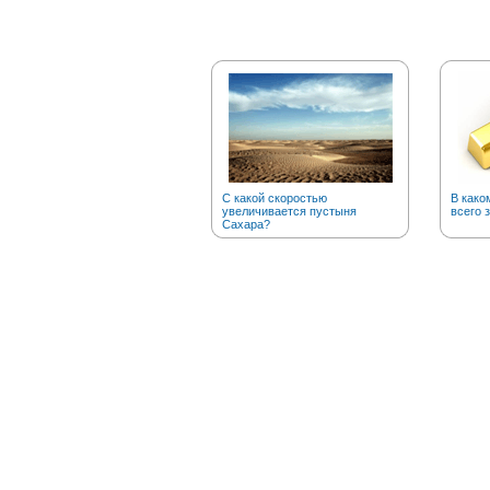
С какой скоростью
В како
увеличивается пустыня
всего 
Сахара?