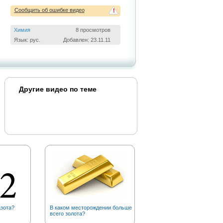
Сообщить об ошибке видео
!
Химия
8 просмотров
Язык: рус.
Добавлен: 23.11.11
Другие видео по теме
азота?
В каком месторождении больше
Почему рыжих тараканов
всего золота?
прозвали «прусаками»?