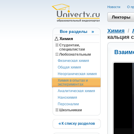
Новости
О пр
Лекторы
Химия
/
Все разделы
кальция с
Химия
Студентам,
cпециалистам
Взаим
Любознательным
Физическая химия
Общая химия
Неорганическая химия
Химия в опытах и
экспериментах
Аналитическая химия
Нанохимия
Персоналии
Школьникам
К списку разделов