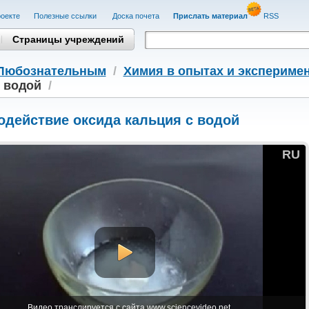
оекте
Полезные cсылки
Доска почета
Прислать материал
RSS
Страницы учреждений
Любознательным
/
Химия в опытах и экспериме
 водой
/
одействие оксида кальция с водой
RU
Видео транслируется с сайта www.sciencevideo.net