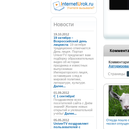
Новости
19.10.2012
19 октября –
Всероссийский день
лицеиста
19 октября
традиционно отмечается
День лицея. Портал
UniverTV предлагает вам
подборку образовательных
видео об истории
Комментарии
праздника и известных
Авторизова
выпускниках
Императорского лицея,
Страницы:
оставивших след в
мировой политике,
литературе, культуре.
Далее...
01.09.2012
C 1 сентября!
Поздравляем всех
посетителей сайта с Днём
знаний! Желаем новых
открытий и увлекательной
учёбы!
Далее...
05.05.2012
Откуда пошло 
UniverTV поздравляет
«козел отпуще
пользователей с