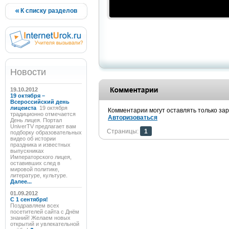
К списку разделов
Новости
19.10.2012
19 октября –
Всероссийский день
лицеиста
19 октября
Комментарии могут оставлять только за
традиционно отмечается
Авторизоваться
День лицея. Портал
UniverTV предлагает вам
Страницы:
1
подборку образовательных
видео об истории
праздника и известных
выпускниках
Императорского лицея,
оставивших след в
мировой политике,
литературе, культуре.
Далее...
01.09.2012
C 1 сентября!
Поздравляем всех
посетителей сайта с Днём
знаний! Желаем новых
открытий и увлекательной