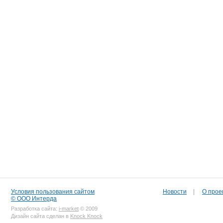
Условия пользования сайтом
Новости
|
О прое
© ООО Интерда
Разработка сайта:
i-market
© 2009
Дизайн сайта сделан в
Knock Knock