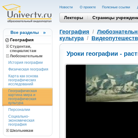
Новости
О проекте
Полезные cсылки
Лекторы
Страницы учрежден
География
/
Любознатель
Все разделы
культура
/
Видеопутешест
География
Студентам,
cпециалистам
Уроки географии - рас
Любознательным
История географии
Физическая география
Карта как основа
географических
исследований
Географическая
картина мира и
географическая
культура
Персоналии
Социально-
экономическая
география
Школьникам