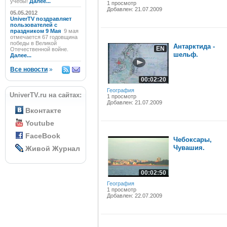
учёбы!
Далее...
1 просмотр
Добавлен: 21.07.2009
05.05.2012
UniverTV поздравляет
пользователей с
праздником 9 Мая
9 мая
отмечается 67 годовщина
победы в Великой
Антарктида -
EN
Отечественной войне.
шельф.
Далее...
Все новости
»
00:02:20
География
UniverTV.ru на сайтах:
1 просмотр
Добавлен: 21.07.2009
Вконтакте
Youtube
FaceBook
Чебоксары,
Чувашия.
Живой Журнал
00:02:50
География
1 просмотр
Добавлен: 22.07.2009