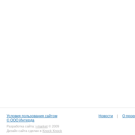
Условия пользования сайтом
Новости
|
О прое
© ООО Интерда
Разработка сайта:
i-market
© 2009
Дизайн сайта сделан в
Knock Knock