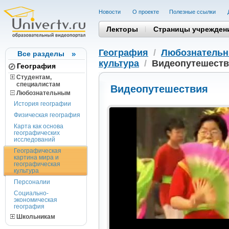
Новости
О проекте
Полезные cсылки
Лекторы
Страницы учрежден
География
/
Любознатель
Все разделы
культура
/
Видеопутешест
География
Студентам,
cпециалистам
Видеопутешествия
Любознательным
История географии
Физическая география
Карта как основа
географических
исследований
Географическая
картина мира и
географическая
культура
Персоналии
Социально-
экономическая
география
Школьникам