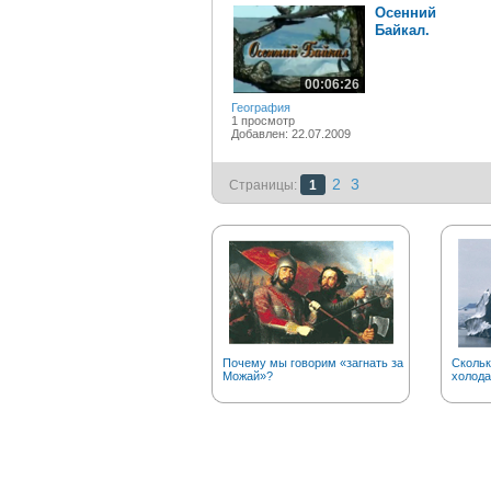
Осенний
Байкал.
00:06:26
География
1 просмотр
Добавлен: 22.07.2009
2
3
Страницы:
1
Почему мы говорим «загнать за
Скольк
Можай»?
холода