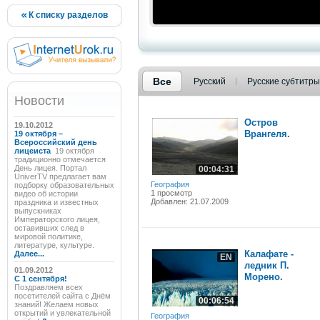
К списку разделов
Все
Русский
Русские субтитры
Новости
Остров
19.10.2012
Врангеля.
19 октября –
Всероссийский день
лицеиста
19 октября
традиционно отмечается
День лицея. Портал
00:04:31
UniverTV предлагает вам
География
подборку образовательных
1 просмотр
видео об истории
Добавлен: 21.07.2009
праздника и известных
выпускниках
Императорского лицея,
оставивших след в
мировой политике,
литературе, культуре.
Калафате -
Далее...
EN
ледник П.
01.09.2012
Морено.
C 1 сентября!
Поздравляем всех
посетителей сайта с Днём
00:06:54
знаний! Желаем новых
открытий и увлекательной
География