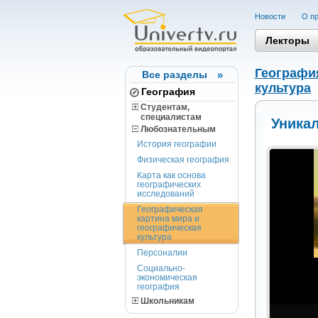
Новости
О пр
Лекторы
Географи
Все разделы
культура
География
Студентам,
cпециалистам
Уника
Любознательным
История географии
Физическая география
Карта как основа
географических
исследований
Географическая
картина мира и
географическая
культура
Персоналии
Социально-
экономическая
география
Школьникам