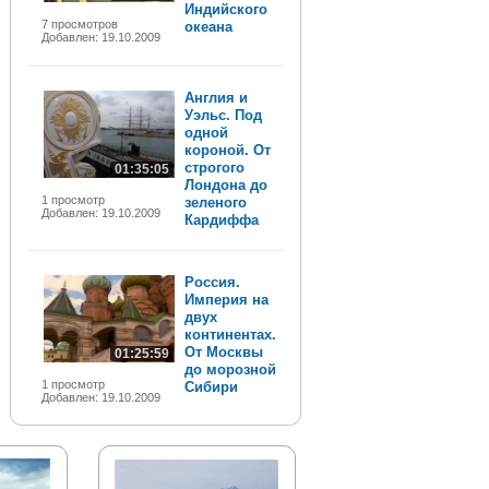
Индийского
7 просмотров
океана
Добавлен: 19.10.2009
Англия и
Уэльс. Под
одной
короной. От
строгого
01:35:05
Лондона до
1 просмотр
зеленого
Добавлен: 19.10.2009
Кардиффа
Россия.
Империя на
двух
континентах.
От Москвы
01:25:59
до морозной
1 просмотр
Сибири
Добавлен: 19.10.2009