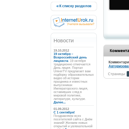
К списку разделов
Новости
19.10.2012
19 октября –
Всероссийский день
лицеиста
19 октября
Комментарии
традиционно отмечается
Авторизова
День лицея. Портал
UniverTV предлагает вам
Страницы:
подборку образовательных
видео об истории
праздника и известных
выпускниках
Императорского лицея,
оставивших след в
мировой политике,
литературе, культуре.
Далее...
01.09.2012
C 1 сентября!
Поздравляем всех
посетителей сайта с Днём
знаний! Желаем новых
открытий и увлекательной