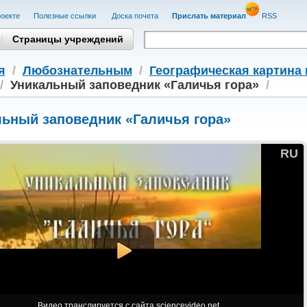
оекте
Полезные cсылки
Доска почета
Прислать материал
RSS
Страницы учреждений
я
/
Любознательным
/
Географическая картина 
/
Уникальный заповедник «Галичья гора»
/
льный заповедник «Галичья гора»
RU
Видео транслируется с сайта sciencevideo.net