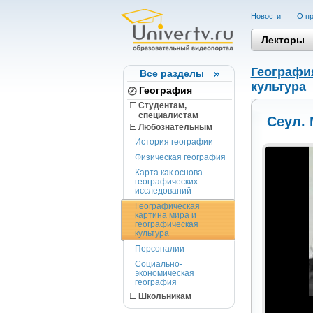
Новости
О пр
Лекторы
Географи
Все разделы
культура
География
Студентам,
cпециалистам
Сеул.
Любознательным
История географии
Физическая география
Карта как основа
географических
исследований
Географическая
картина мира и
географическая
культура
Персоналии
Социально-
экономическая
география
Школьникам