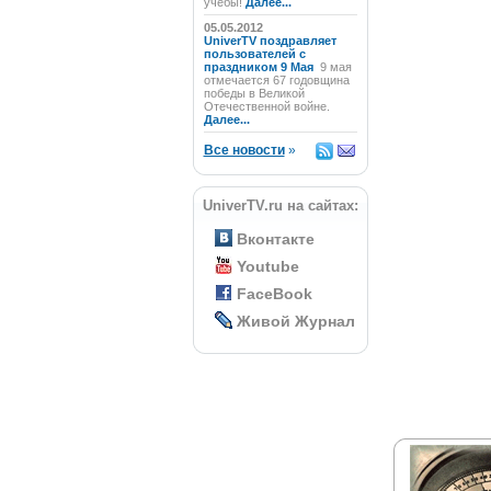
учёбы!
Далее...
05.05.2012
UniverTV поздравляет
пользователей с
праздником 9 Мая
9 мая
отмечается 67 годовщина
победы в Великой
Отечественной войне.
Далее...
Все новости
»
UniverTV.ru на сайтах:
Вконтакте
Youtube
FaceBook
Живой Журнал