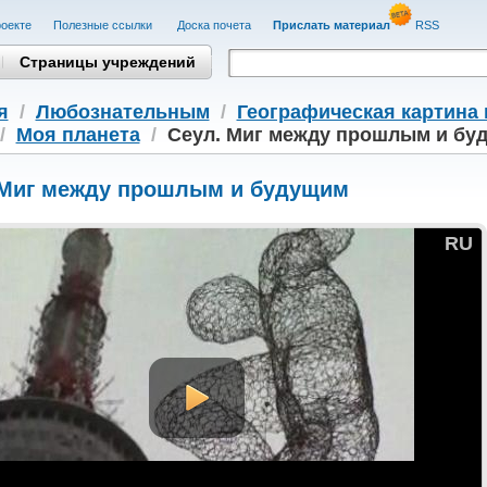
оекте
Полезные cсылки
Доска почета
Прислать материал
RSS
Страницы учреждений
я
/
Любознательным
/
Географическая картина 
/
Моя планета
/
Сеул. Миг между прошлым и бу
 Миг между прошлым и будущим
RU