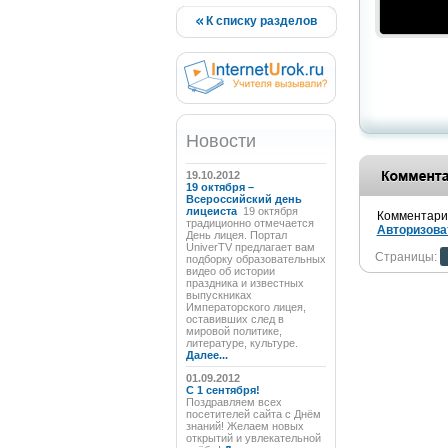
К списку разделов
Новости
19.10.2012
19 октября –
Всероссийский день
лицеиста
19 октября
Комментарии
традиционно отмечается
Авторизова
День лицея. Портал
UniverTV предлагает вам
Страницы:
подборку образовательных
видео об истории
праздника и известных
выпускниках
Императорского лицея,
оставивших след в
мировой политике,
литературе, культуре.
Далее...
01.09.2012
C 1 сентября!
Поздравляем всех
посетителей сайта с Днём
знаний! Желаем новых
открытий и увлекательной