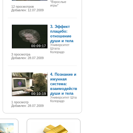
"Взрослые
игры"
12 просмотров
Добавлен: 12.07.2009
3. Эффект
плацебо:
отношение
души и тела
Университет
00:09:17
Штата
Колорадо
3 просмотра
Добавлен: 28.07.2009
4. Познание и
имунная
система:
взаимодействие
души и тела
00:10:19
Университет Штата
Колорадо
1 просмотр
Добавлен: 28.07.2009