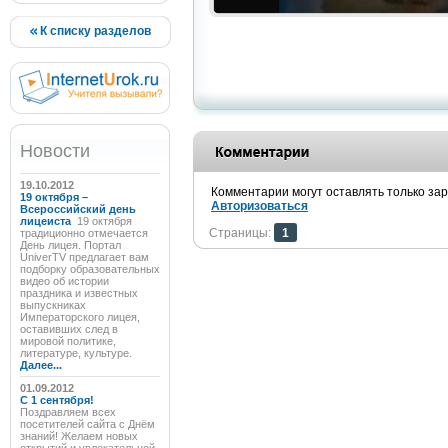
К списку разделов
Новости
19.10.2012
Комментарии могут оставлять только за
19 октября –
Авторизоваться
Всероссийский день
лицеиста
19 октября
Страницы:
1
традиционно отмечается
День лицея. Портал
UniverTV предлагает вам
подборку образовательных
видео об истории
праздника и известных
выпускниках
Императорского лицея,
оставивших след в
мировой политике,
литературе, культуре.
Далее...
01.09.2012
C 1 сентября!
Поздравляем всех
посетителей сайта с Днём
знаний! Желаем новых