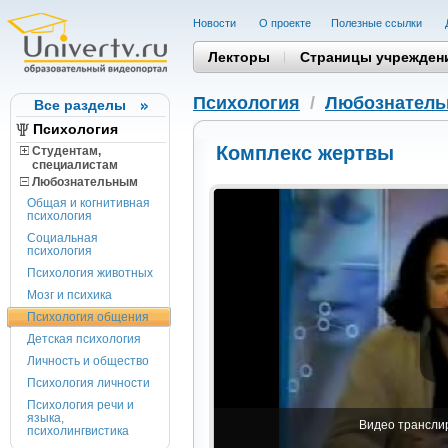
Новости
О проекте
Полезные cсылки
Лекторы
Страницы учрежден
Психология
/
Любознател
Все разделы
Психология
Комплекс жертвы
Студентам,
cпециалистам
Любознательным
Общая и когнитивная
психология
Социальная
психология
Психология животных
Мозг и психика
Психология общения
Детская психология
Личность и общество
Психология личности
Психология речи и
языка,
Видео транслир
психолингвистика