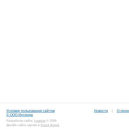
Условия пользования сайтом
Новости
|
О прое
© ООО Интерда
Разработка сайта:
i-market
© 2009
Дизайн сайта сделан в
Knock Knock