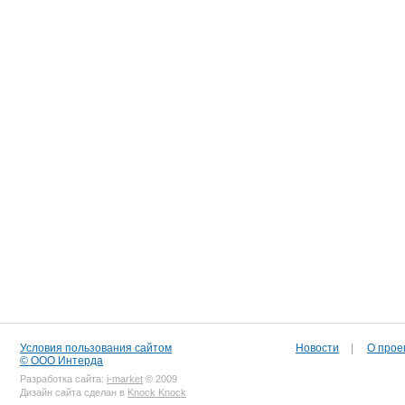
Условия пользования сайтом
Новости
|
О прое
© ООО Интерда
Разработка сайта:
i-market
© 2009
Дизайн сайта сделан в
Knock Knock