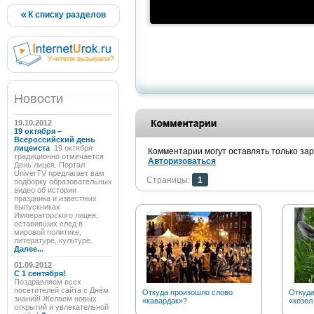
К списку разделов
Новости
19.10.2012
19 октября –
Всероссийский день
лицеиста
19 октября
Комментарии могут оставлять только за
традиционно отмечается
Авторизоваться
День лицея. Портал
UniverTV предлагает вам
Страницы:
1
подборку образовательных
видео об истории
праздника и известных
выпускниках
Императорского лицея,
оставивших след в
мировой политике,
литературе, культуре.
Далее...
01.09.2012
C 1 сентября!
Поздравляем всех
посетителей сайта с Днём
Откуда произошло слово
Откуд
знаний! Желаем новых
«кавардак»?
«козел
открытий и увлекательной