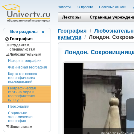
Новости
О проекте
Полезные cсылки
Лекторы
Страницы учрежден
География
/
Любознатель
Все разделы
культура
/
Лондон. Cокров
География
Студентам,
cпециалистам
Лондон. Cокровищница
Любознательным
История географии
Физическая география
Карта как основа
географических
исследований
Географическая
картина мира и
географическая
культура
Персоналии
Социально-
экономическая
география
Школьникам
Видео транслируетс