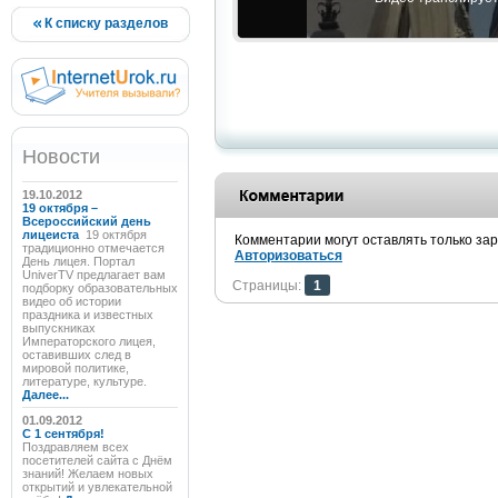
К списку разделов
Новости
19.10.2012
19 октября –
Всероссийский день
лицеиста
19 октября
Комментарии могут оставлять только за
традиционно отмечается
Авторизоваться
День лицея. Портал
UniverTV предлагает вам
Страницы:
1
подборку образовательных
видео об истории
праздника и известных
выпускниках
Императорского лицея,
оставивших след в
мировой политике,
литературе, культуре.
Далее...
01.09.2012
C 1 сентября!
Поздравляем всех
посетителей сайта с Днём
знаний! Желаем новых
открытий и увлекательной