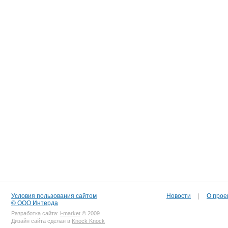
Условия пользования сайтом
Новости
|
О прое
© ООО Интерда
Разработка сайта:
i-market
© 2009
Дизайн сайта сделан в
Knock Knock