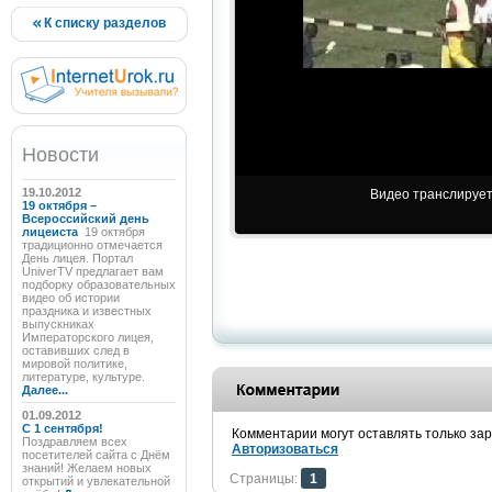
К списку разделов
Новости
19.10.2012
Видео транслируетс
19 октября –
Всероссийский день
лицеиста
19 октября
традиционно отмечается
День лицея. Портал
UniverTV предлагает вам
подборку образовательных
видео об истории
праздника и известных
выпускниках
Императорского лицея,
оставивших след в
мировой политике,
литературе, культуре.
Далее...
01.09.2012
C 1 сентября!
Комментарии могут оставлять только за
Поздравляем всех
Авторизоваться
посетителей сайта с Днём
знаний! Желаем новых
Страницы:
1
открытий и увлекательной