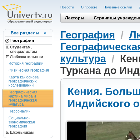
Новости
О проекте
Полезные cсылки
Лекторы
Страницы учрежден
География
/
Л
Все разделы
География
Географическая
Студентам,
cпециалистам
культура
/
Кен
Любознательным
История географии
Туркана до Инд
Физическая география
Карта как основа
географических
исследований
Кения. Больш
Географическая
картина мира и
Индийского о
географическая
культура
Персоналии
Социально-
экономическая
география
Школьникам