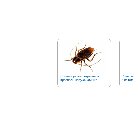
Почему рыжих тараканов
А вы з
прозвали «прусаками»?
чистом