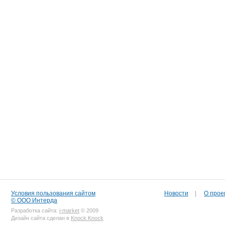
Условия пользования сайтом
Новости
|
О прое
© ООО Интерда
Разработка сайта:
i-market
© 2009
Дизайн сайта сделан в
Knock Knock