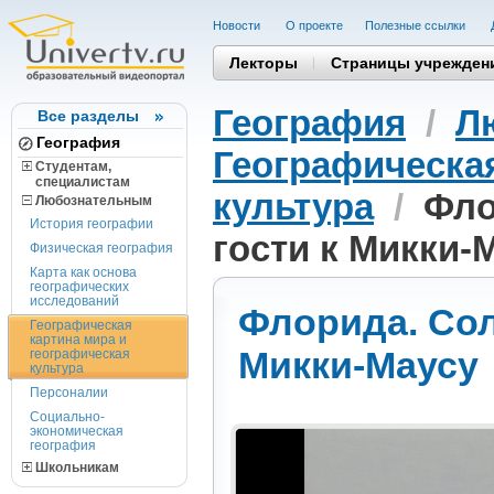
Новости
О проекте
Полезные cсылки
Лекторы
Страницы учрежден
География
/
Л
Все разделы
География
Географическая
Студентам,
cпециалистам
культура
/
Фло
Любознательным
История географии
гости к Микки-
Физическая география
Карта как основа
географических
исследований
Флорида. Сол
Географическая
картина мира и
Микки-Маусу
географическая
культура
Персоналии
Социально-
экономическая
география
Школьникам