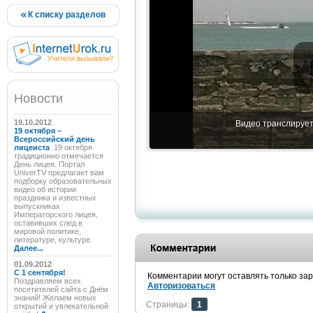
К списку разделов
Новости
19.10.2012
Видео транслируетс
19 октября –
Всероссийский день
лицеиста
19 октября
традиционно отмечается
День лицея. Портал
UniverTV предлагает вам
подборку образовательных
видео об истории
праздника и известных
выпускниках
Императорского лицея,
оставивших след в
мировой политике,
литературе, культуре.
Далее...
01.09.2012
C 1 сентября!
Комментарии могут оставлять только за
Поздравляем всех
Авторизоваться
посетителей сайта с Днём
знаний! Желаем новых
Страницы:
1
открытий и увлекательной