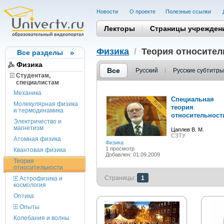
Новости
О проекте
Полезные cсылки
Лекторы
Страницы учрежден
Физика
/
Теория относител
Все разделы
Физика
Все
Русский
Русские субтитры
Студентам,
cпециалистам
Механика
Специальная
Молекулярная физика
теория
и термодинамика
относительност
Электричество и
магнетизм
Цаплев В. М.
СЗТУ
Атомная физика
Физика
1 просмотр
Квантовая физика
Добавлен: 01.09.2009
Теория
относительности
Страницы:
1
Астрофизика и
космология
Оптика
Опыты
Колебания и волны