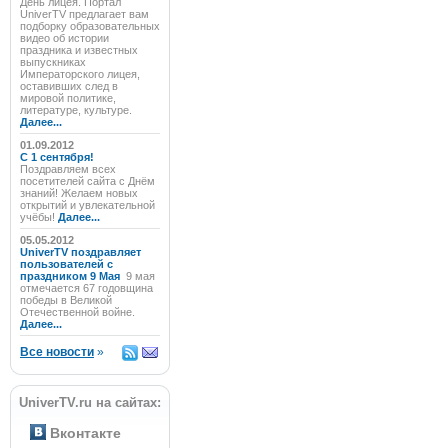
День лицея. Портал
UniverTV предлагает вам
подборку образовательных
видео об истории
праздника и известных
выпускниках
Императорского лицея,
оставивших след в
мировой политике,
литературе, культуре.
Далее...
01.09.2012
C 1 сентября!
Поздравляем всех
посетителей сайта с Днём
знаний! Желаем новых
открытий и увлекательной
учёбы!
Далее...
05.05.2012
UniverTV поздравляет
пользователей с
праздником 9 Мая
9 мая
отмечается 67 годовщина
победы в Великой
Отечественной войне.
Далее...
Все новости
»
UniverTV.ru на сайтах:
Вконтакте