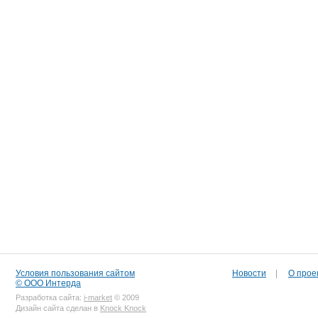
Условия пользования сайтом
Новости
|
О прое
© ООО Интерда
Разработка сайта:
i-market
© 2009
Дизайн сайта сделан в
Knock Knock