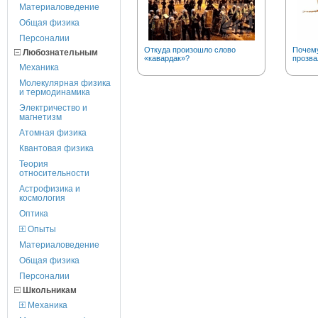
Материаловедение
Общая физика
Персоналии
Откуда произошло слово
Почему
Любознательным
«кавардак»?
прозва
Механика
Молекулярная физика
и термодинамика
Электричество и
магнетизм
Атомная физика
Квантовая физика
Теория
относительности
Астрофизика и
космология
Оптика
Опыты
Материаловедение
Общая физика
Персоналии
Школьникам
Механика