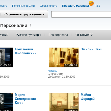
оекте
Полезные cсылки
Доска почета
Прислать материал
RSS
Страницы учреждений
/
Персоналии
/
усский
Русские субтитры
Без перевода
От UniverTV
Константин
Эмилий Ленц
Циолковский
00:05:03
00:06:59
Физика
1 просмотр
10.2009
Добавлен: 21.10.2009
Мария
Майкл
Склодовская-
Фарадей
Кюри