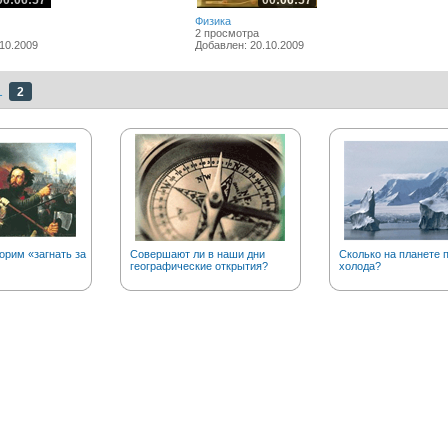
00:06:57
00:06:57
Физика
2 просмотра
10.2009
Добавлен: 20.10.2009
1
2
орим «загнать за
Совершают ли в наши дни
Сколько на планете 
географические открытия?
холода?