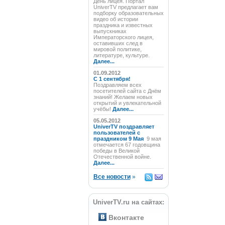
День лицея. Портал
UniverTV предлагает вам
подборку образовательных
видео об истории
праздника и известных
выпускниках
Императорского лицея,
оставивших след в
мировой политике,
литературе, культуре.
Далее...
01.09.2012
C 1 сентября!
Поздравляем всех
посетителей сайта с Днём
знаний! Желаем новых
открытий и увлекательной
учёбы!
Далее...
05.05.2012
UniverTV поздравляет
пользователей с
праздником 9 Мая
9 мая
отмечается 67 годовщина
победы в Великой
Отечественной войне.
Далее...
Все новости
»
UniverTV.ru на сайтах:
Вконтакте