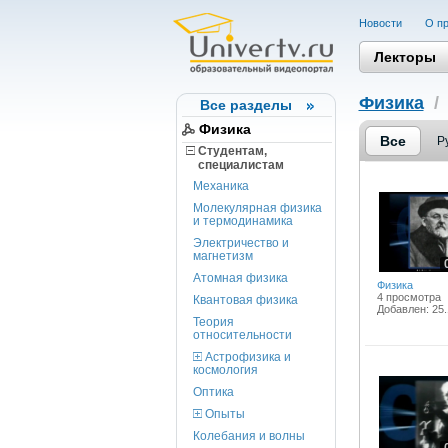
Новости
О пр
Лекторы
Физика
Все разделы
Физика
Все
Р
Студентам,
cпециалистам
Механика
Молекулярная физика
и термодинамика
Электричество и
магнетизм
Атомная физика
Физика
4 просмотра
Квантовая физика
Добавлен: 25.
Теория
относительности
Астрофизика и
космология
Оптика
Опыты
Колебания и волны