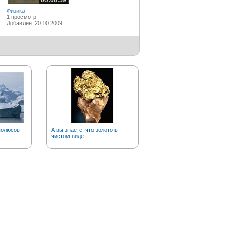
00:06:59
Физика
1 просмотр
Добавлен: 20.10.2009
полюсов
А вы знаете, что золото в
С какой скоростью
чистом виде….
увеличивается пустыня
Сахара?