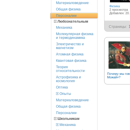
Материаловедение
Физика
Общая физика
2 просмотра
Добавлен: 20.
Персоналии
Любознательным
Страницы:
Механика
Молекулярная физика
и термодинамика
Электричество и
магнетизм
Атомная физика
Квантовая физика
Теория
относительности
Почему мы гов
Астрофизика и
Можай»?
космология
Оптика
Опыты
Материаловедение
Общая физика
Персоналии
Школьникам
Механика