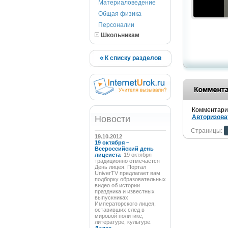
Материаловедение
Общая физика
Персоналии
Школьникам
К списку разделов
Комментарии
Авторизова
Новости
Страницы:
19.10.2012
19 октября –
Всероссийский день
лицеиста
19 октября
традиционно отмечается
День лицея. Портал
UniverTV предлагает вам
подборку образовательных
видео об истории
праздника и известных
выпускниках
Императорского лицея,
оставивших след в
мировой политике,
литературе, культуре.