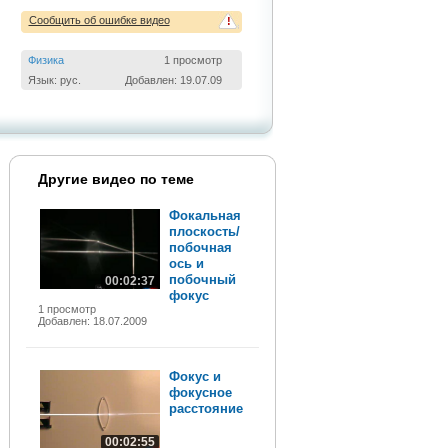
Сообщить об ошибке видео
!
Физика
1 просмотр
Язык: рус.
Добавлен: 19.07.09
Другие видео по теме
Фокальная
плоскость/
побочная
ось и
побочный
00:02:37
фокус
1 просмотр
Добавлен: 18.07.2009
Фокус и
фокусное
расстояние
00:02:55