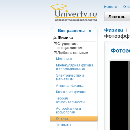
Новости
О пр
Лекторы
Физика
Все разделы
Фотоэфф
Физика
Студентам,
cпециалистам
Фотоэ
Любознательным
Механика
Молекулярная физика
и термодинамика
Электричество и
магнетизм
Атомная физика
Квантовая физика
Теория
относительности
Астрофизика и
космология
Оптика
Опыты