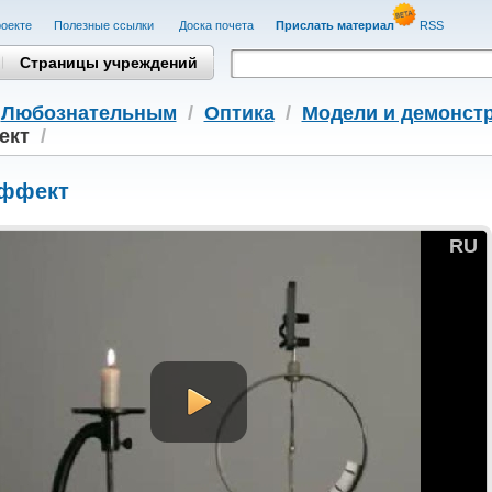
оекте
Полезные cсылки
Доска почета
Прислать материал
RSS
Страницы учреждений
/
Любознательным
/
Оптика
/
Модели и демонс
ект
/
ффект
RU