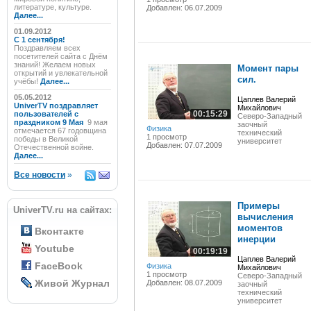
литературе, культуре.
Добавлен: 06.07.2009
Далее...
01.09.2012
C 1 сентября!
Поздравляем всех
посетителей сайта с Днём
знаний! Желаем новых
Момент пары
открытий и увлекательной
сил.
учёбы!
Далее...
05.05.2012
Цаплев Валерий
UniverTV поздравляет
Михайлович
00:15:29
пользователей с
Северо-Западный
праздником 9 Мая
9 мая
заочный
Физика
отмечается 67 годовщина
технический
1 просмотр
победы в Великой
университет
Добавлен: 07.07.2009
Отечественной войне.
Далее...
Все новости
»
Примеры
UniverTV.ru на сайтах:
вычисления
моментов
Вконтакте
инерции
Youtube
00:19:19
Цаплев Валерий
FaceBook
Физика
Михайлович
1 просмотр
Северо-Западный
Живой Журнал
Добавлен: 08.07.2009
заочный
технический
университет