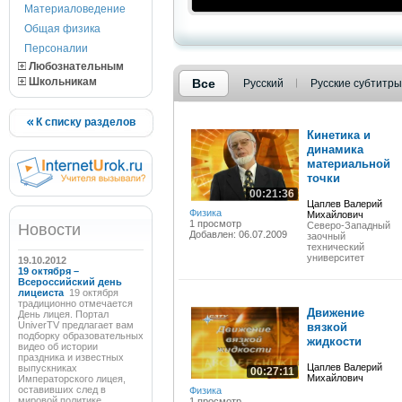
Материаловедение
Общая физика
Персоналии
Любознательным
Школьникам
Все
Русский
Русские субтитры
К списку разделов
Кинетика и
динамика
материальной
точки
00:21:36
Цаплев Валерий
Физика
Михайлович
1 просмотр
Северо-Западный
Новости
Добавлен: 06.07.2009
заочный
технический
университет
19.10.2012
19 октября –
Всероссийский день
лицеиста
19 октября
традиционно отмечается
Движение
День лицея. Портал
UniverTV предлагает вам
вязкой
подборку образовательных
жидкости
видео об истории
праздника и известных
Цаплев Валерий
выпускниках
00:27:11
Михайлович
Императорского лицея,
оставивших след в
Физика
мировой политике,
1 просмотр