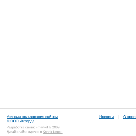
Условия пользования сайтом
Новости
|
О прое
© ООО Интерда
Разработка сайта:
i-market
© 2009
Дизайн сайта сделан в
Knock Knock