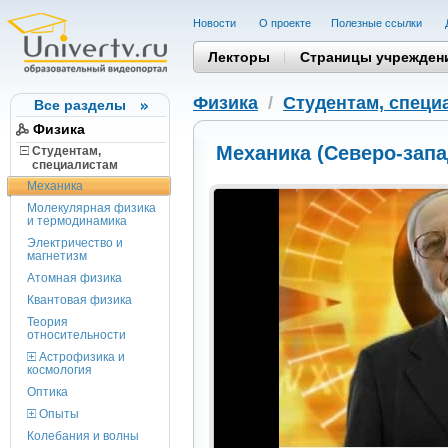
Новости
О проекте
Полезные cсылки
Лекторы
Страницы учрежден
Физика
/
Студентам, cпеци
Все разделы
Физика
Механика (Северо-запа
Студентам,
cпециалистам
Механика
Молекулярная физика
и термодинамика
Электричество и
магнетизм
Атомная физика
Квантовая физика
Теория
относительности
Астрофизика и
космология
Оптика
Опыты
Колебания и волны