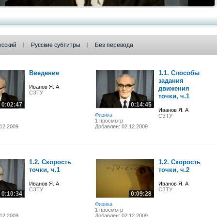
усский
Русские субтитры
Без перевода
Введение
1.1. Способы
задания
Иванов Я. А
движения
СЗТУ
точки, ч.1
0:02:47
0:14:45
Иванов Я. А
Физика
СЗТУ
1 просмотр
12.2009
Добавлен: 02.12.2009
1.2. Скорость
1.2. Скорость
точки, ч.1
точки, ч.2
Иванов Я. А
Иванов Я. А
СЗТУ
СЗТУ
0:10:34
0:09:28
Физика
1 просмотр
12.2009
Добавлен: 02.12.2009