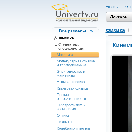
Новости
О пр
Лекторы
Физика
Все разделы
Физика
Кинем
Студентам,
cпециалистам
Механика
Молекулярная физика
и термодинамика
Электричество и
магнетизм
Атомная физика
Квантовая физика
Теория
относительности
Астрофизика и
космология
Оптика
Опыты
Колебания и волны