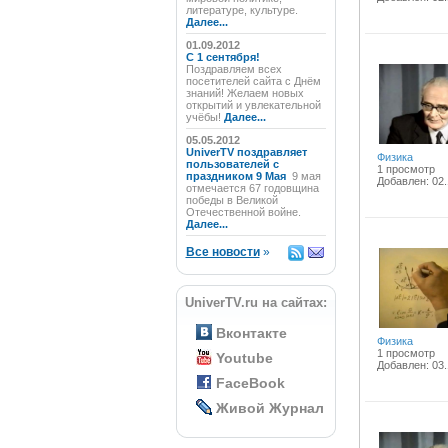
литературе, культуре.
Далее...
01.09.2012
C 1 сентября!
Поздравляем всех
посетителей сайта с Днём
знаний! Желаем новых
открытий и увлекательной
учёбы!
Далее...
05.05.2012
UniverTV поздравляет
Физика
пользователей с
1 просмотр
праздником 9 Мая
9 мая
Добавлен: 02.
отмечается 67 годовщина
победы в Великой
Отечественной войне.
Далее...
Все новости
»
UniverTV.ru на сайтах:
Вконтакте
Физика
1 просмотр
Youtube
Добавлен: 03.
FaceBook
Живой Журнал