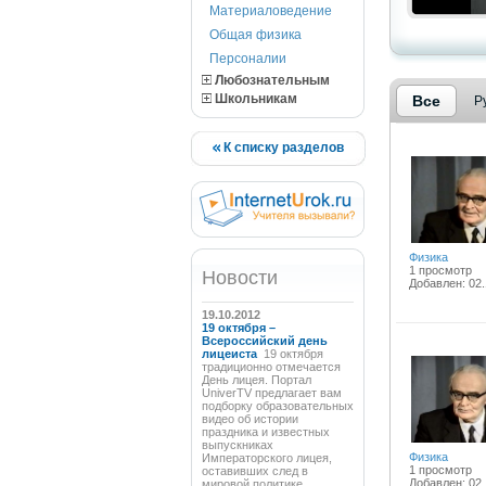
Материаловедение
Общая физика
Персоналии
Любознательным
Школьникам
Все
Р
К списку разделов
Физика
1 просмотр
Новости
Добавлен: 02.
19.10.2012
19 октября –
Всероссийский день
лицеиста
19 октября
традиционно отмечается
День лицея. Портал
UniverTV предлагает вам
подборку образовательных
видео об истории
праздника и известных
выпускниках
Физика
Императорского лицея,
1 просмотр
оставивших след в
Добавлен: 02.
мировой политике,