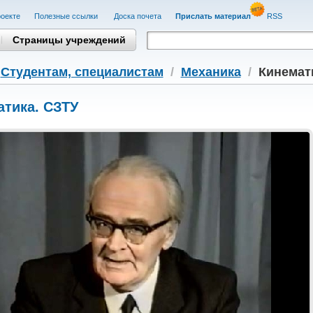
оекте
Полезные cсылки
Доска почета
Прислать материал
RSS
Страницы учреждений
/
Студентам, cпециалистам
/
Механика
/
Кинемат
атика. СЗТУ