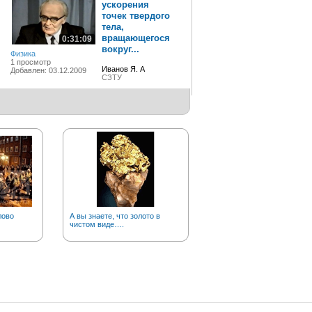
ускорения
точек твердого
тела,
вращающегося
0:31:09
вокруг...
Физика
1 просмотр
Иванов Я. А
Добавлен: 03.12.2009
СЗТУ
лово
А вы знаете, что золото в
С какой скоростью
чистом виде….
увеличивается пустыня
Сахара?