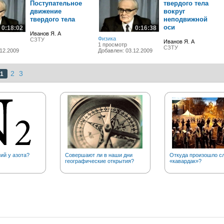
Поступательное
твердого тела
движение
вокруг
твердого тела
неподвижной
оси
0:18:02
0:16:38
Иванов Я. А
Физика
СЗТУ
Иванов Я. А
1 просмотр
СЗТУ
12.2009
Добавлен: 03.12.2009
2
3
1
ий у азота?
Совершают ли в наши дни
Откуда произошло с
географические открытия?
«кавардак»?