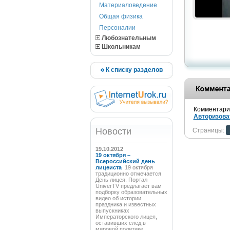
Материаловедение
Общая физика
Персоналии
Любознательным
Школьникам
К списку разделов
Комментарии
Авторизова
Новости
Страницы:
19.10.2012
19 октября –
Всероссийский день
лицеиста
19 октября
традиционно отмечается
День лицея. Портал
UniverTV предлагает вам
подборку образовательных
видео об истории
праздника и известных
выпускниках
Императорского лицея,
оставивших след в
мировой политике,