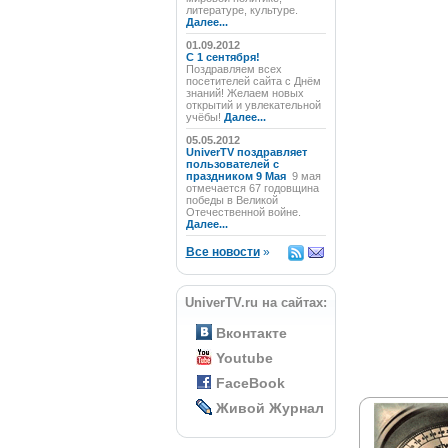
литературе, культуре.
Далее...
01.09.2012
C 1 сентября!
Поздравляем всех
посетителей сайта с Днём
знаний! Желаем новых
открытий и увлекательной
учёбы!
Далее...
05.05.2012
UniverTV поздравляет
пользователей с
праздником 9 Мая
9 мая
отмечается 67 годовщина
победы в Великой
Отечественной войне.
Далее...
Все новости
»
UniverTV.ru на сайтах:
Вконтакте
Youtube
FaceBook
Живой Журнал