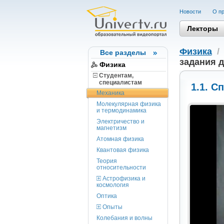
Новости
О пр
Лекторы
Физика
Все разделы
задания д
Физика
Студентам,
cпециалистам
1.1. С
Механика
Молекулярная физика
и термодинамика
Электричество и
магнетизм
Атомная физика
Квантовая физика
Теория
относительности
Астрофизика и
космология
Оптика
Опыты
Колебания и волны