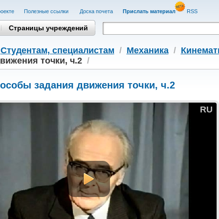
оекте
Полезные cсылки
Доска почета
Прислать материал
RSS
Страницы учреждений
/
Студентам, cпециалистам
/
Механика
/
Кинемат
вижения точки, ч.2
/
пособы задания движения точки, ч.2
RU