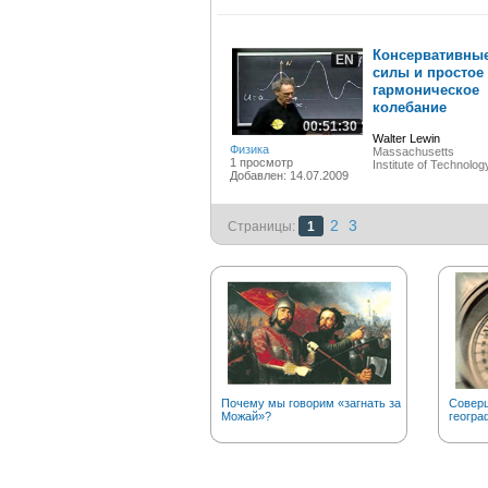
Консервативны
EN
силы и простое
гармоническое
колебание
00:51:30
Walter Lewin
Физика
Massachusetts
1 просмотр
Institute of Technolog
Добавлен: 14.07.2009
2
3
Страницы:
1
Почему мы говорим «загнать за
Соверш
Можай»?
геогра