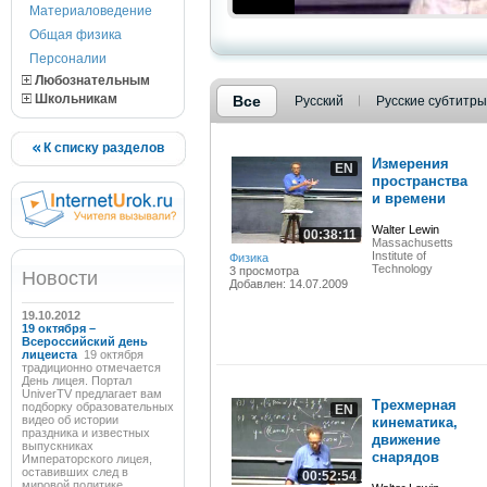
Материаловедение
Общая физика
Персоналии
Любознательным
Школьникам
Все
Русский
Русские субтитры
К списку разделов
Измерения
EN
пространства
и времени
Walter Lewin
00:38:11
Massachusetts
Institute of
Физика
Technology
3 просмотра
Новости
Добавлен: 14.07.2009
19.10.2012
19 октября –
Всероссийский день
лицеиста
19 октября
традиционно отмечается
День лицея. Портал
UniverTV предлагает вам
Трехмерная
подборку образовательных
EN
видео об истории
кинематика,
праздника и известных
движение
выпускниках
снарядов
Императорского лицея,
оставивших след в
00:52:54
мировой политике,