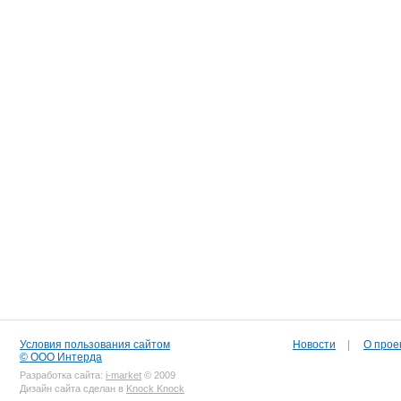
Условия пользования сайтом
Новости
|
О прое
© ООО Интерда
Разработка сайта:
i-market
© 2009
Дизайн сайта сделан в
Knock Knock