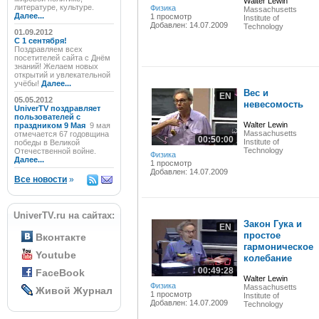
Walter Lewin
литературе, культуре.
Физика
Massachusetts
Далее...
1 просмотр
Institute of
Добавлен: 14.07.2009
Technology
01.09.2012
C 1 сентября!
Поздравляем всех
посетителей сайта с Днём
знаний! Желаем новых
открытий и увлекательной
учёбы!
Далее...
Вес и
EN
05.05.2012
невесомость
UniverTV поздравляет
пользователей с
Walter Lewin
праздником 9 Мая
9 мая
Massachusetts
отмечается 67 годовщина
00:50:00
Institute of
победы в Великой
Technology
Отечественной войне.
Физика
Далее...
1 просмотр
Добавлен: 14.07.2009
Все новости
»
UniverTV.ru на сайтах:
Закон Гука и
EN
простое
Вконтакте
гармоническое
Youtube
колебание
00:49:28
FaceBook
Walter Lewin
Физика
Massachusetts
Живой Журнал
1 просмотр
Institute of
Добавлен: 14.07.2009
Technology