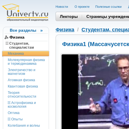
Новости
О проекте
Полезные cсылки
Лекторы
Страницы учрежден
Физика
/
Студентам, cпеци
Все разделы
Физика
Физика1 (Массачусетск
Студентам,
cпециалистам
Механика
Молекулярная физика
и термодинамика
Электричество и
магнетизм
Атомная физика
Квантовая физика
Теория
относительности
Астрофизика и
космология
Оптика
Опыты
Колебания и волны