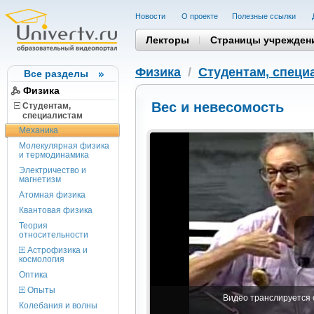
Новости
О проекте
Полезные cсылки
Лекторы
Страницы учрежден
Физика
/
Студентам, cпеци
Все разделы
Физика
Вес и невесомость
Студентам,
cпециалистам
Механика
Молекулярная физика
и термодинамика
Электричество и
магнетизм
Атомная физика
Квантовая физика
Теория
относительности
Астрофизика и
космология
Оптика
Опыты
Видео транслируется с
Колебания и волны