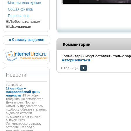
Материаловедение
Общая физика
Персоналии
Любознательным
Школьникам
К списку разделов
Комментарии могут оставлять только за
Авторизоваться
Страницы:
1
Новости
19.10.2012
19 октября –
Всероссийский день
лицеиста
19 октября
традиционно отмечается
День лицея. Портал
UniverTV предлагает вам
подборку образовательных
видео об истории
праздника и известных
выпускниках
Императорского лицея,
оставивших след в
мировой политике,