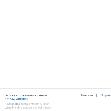
Условия пользования сайтом
Новости
|
О прое
© ООО Интерда
Разработка сайта:
i-market
© 2009
Дизайн сайта сделан в
Knock Knock