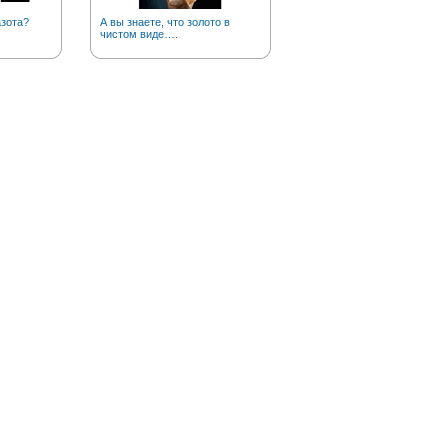
азота?
А вы знаете, что золото в
Почему мы говорим «загна
чистом виде….
Можай»?