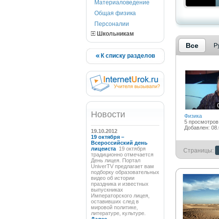
Материаловедение
Общая физика
Персоналии
Школьникам
Все
Р
К списку разделов
Новости
Физика
5 просмотров
Добавлен: 08.
19.10.2012
19 октября –
Всероссийский день
лицеиста
19 октября
Страницы:
традиционно отмечается
День лицея. Портал
UniverTV предлагает вам
подборку образовательных
видео об истории
праздника и известных
выпускниках
Императорского лицея,
оставивших след в
мировой политике,
литературе, культуре.