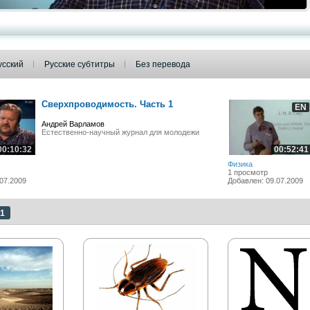
усский
Русские субтитры
Без перевода
Сверхпроводимость. Часть 1
EN
Андрей Варламов
Естественно-научный журнал для молодежи
00:10:32
00:52:41
Физика
1 просмотр
07.2009
Добавлен: 09.07.2009
1