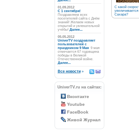
Далее...
С какой скорос
01.09.2012
увеличивается
C 1 сентября!
Сахара?
Поздравляем всех
посетителей сайта с Днём
знаний! Желаем новых
открытий и увлекательной
учёбы!
Далее...
05.05.2012
UniverTV поздравляет
пользователей с
праздником 9 Мая
9 мая
отмечается 67 годовщина
победы в Великой
Отечественной войне.
Далее...
Все новости
»
UniverTV.ru на сайтах:
Вконтакте
Youtube
FaceBook
Живой Журнал