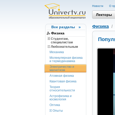
Новости
О пр
Лекторы
Физика
Все разделы
Физика
Попул
Студентам,
cпециалистам
Любознательным
Механика
Молекулярная физика
и термодинамика
Электричество и
магнетизм
Атомная физика
Квантовая физика
Теория
относительности
Астрофизика и
космология
Оптика
Опыты