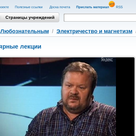
оекте
Полезные cсылки
Доска почета
Прислать материал
RSS
Страницы учреждений
/
Любознательным
/
Электричество и магнетизм
ярные лекции