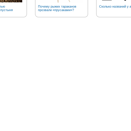
тью
Почему рыжих тараканов
Сколько названий у 
 пустыня
прозвали «прусаками»?