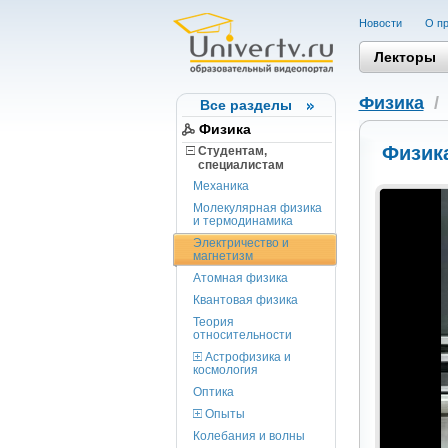
Новости
О пр
Лекторы
Физика
Все разделы
Физика
Физика
Студентам,
cпециалистам
Механика
Молекулярная физика
и термодинамика
Электричество и
магнетизм
Атомная физика
Квантовая физика
Теория
относительности
Астрофизика и
космология
Оптика
Опыты
Колебания и волны