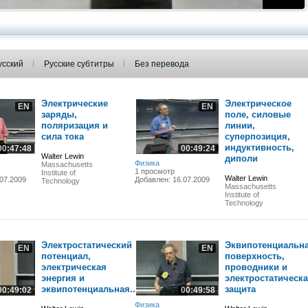
усский
Русские субтитры
Без перевода
Электрические
Электрическое
EN
EN
заряды,
поле, силовые
поляризация и
линии,
сила тока
суперпозиция,
индуктивность,
00:47:48
00:49:24
Walter Lewin
диполи
Физика
Massachusetts
1 просмотр
Institute of
Walter Lewin
07.2009
Добавлен: 16.07.2009
Technology
Massachusetts
Institute of
Technology
Электростатический
Эквипотенциальн
EN
EN
потенциал,
поверхность,
электрическая
проводники и
энергия и
электростатическ
эквипотенциальная...
защита
00:49:02
00:49:58
Физика