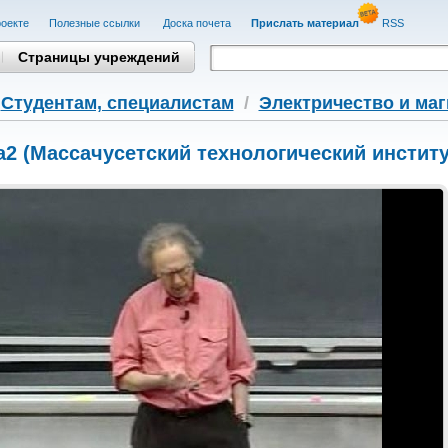
оекте
Полезные cсылки
Доска почета
Прислать материал
RSS
Страницы учреждений
/
Студентам, cпециалистам
/
Электричество и ма
2 (Массачуcетский технологический институ