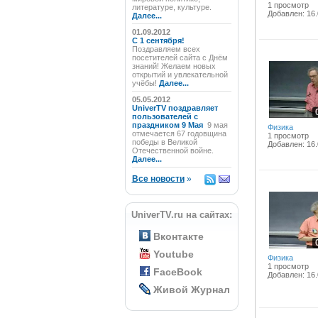
1 просмотр
литературе, культуре.
Добавлен: 16.
Далее...
01.09.2012
C 1 сентября!
Поздравляем всех
посетителей сайта с Днём
знаний! Желаем новых
открытий и увлекательной
учёбы!
Далее...
05.05.2012
UniverTV поздравляет
пользователей с
праздником 9 Мая
9 мая
Физика
отмечается 67 годовщина
1 просмотр
победы в Великой
Добавлен: 16.
Отечественной войне.
Далее...
Все новости
»
UniverTV.ru на сайтах:
Вконтакте
Youtube
Физика
1 просмотр
FaceBook
Добавлен: 16.
Живой Журнал