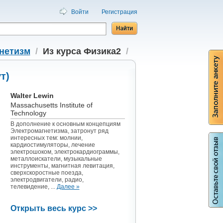
Войти
Регистрация
гнетизм
/
Из курса Физика2
/
т)
Walter Lewin
Massachusetts Institute of
Technology
В дополнение к основным концепциям
Электромагнетизма, затронут ряд
интересных тем: молнии,
кардиостимуляторы, лечение
электрошоком, электрокардиограммы,
металлоискатели, музыкальные
инструменты, магнитная левитация,
сверхскоростные поезда,
электродвигатели, радио,
телевидение, ...
Далее »
Открыть весь курс >>