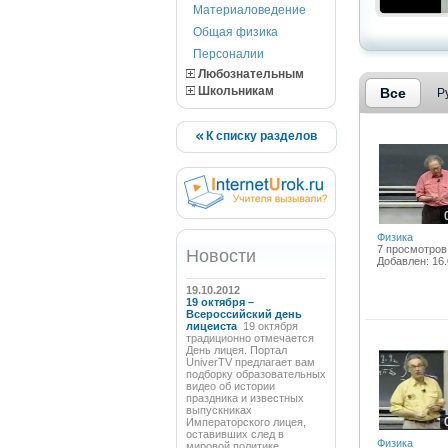
Материаловедение
Общая физика
Персоналии
Любознательным
Школьникам
Все
Р
К списку разделов
Физика
7 просмотров
Новости
Добавлен: 16.
19.10.2012
19 октября –
Всероссийский день
лицеиста
19 октября
традиционно отмечается
День лицея. Портал
UniverTV предлагает вам
подборку образовательных
видео об истории
праздника и известных
выпускниках
Императорского лицея,
оставивших след в
Физика
мировой политике,