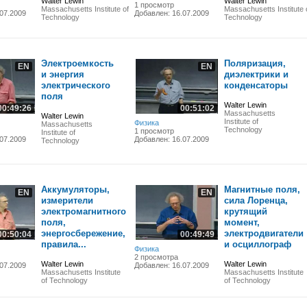
Walter Lewin
Walter Lewin
1 просмотр
Massachusetts Institute of
Massachusetts Institute 
07.2009
Добавлен: 16.07.2009
Technology
Technology
Электроемкость
Поляризация,
EN
EN
и энергия
диэлектрики и
электрического
конденсаторы
поля
Walter Lewin
00:49:26
00:51:02
Massachusetts
Walter Lewin
Institute of
Физика
Massachusetts
Technology
1 просмотр
Institute of
07.2009
Добавлен: 16.07.2009
Technology
Аккумуляторы,
Магнитные поля,
EN
EN
измерители
сила Лоренца,
электромагнитного
крутящий
поля,
момент,
энергосбережение,
электродвигатели
00:50:04
00:49:49
правила...
и осциллограф
Физика
2 просмотра
Walter Lewin
Walter Lewin
07.2009
Добавлен: 16.07.2009
Massachusetts Institute
Massachusetts Institute
of Technology
of Technology