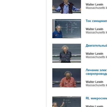
Walter Lewin
Massachusetts In
Ток смещения
Walter Lewin
Massachusetts In
Двигательный
Walter Lewin
Massachusetts In
Лечение эле
сверхпровод
Walter Lewin
Massachusetts In
RL микросхем
Walter Lewin