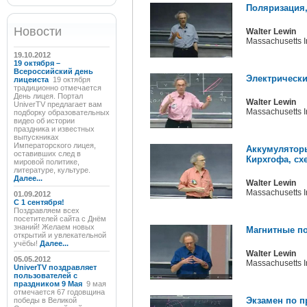
Поляризация,
Новости
Walter Lewin
Massachusetts In
19.10.2012
19 октября –
Всероссийский день
Электрически
лицеиста
19 октября
традиционно отмечается
День лицея. Портал
Walter Lewin
UniverTV предлагает вам
Massachusetts In
подборку образовательных
видео об истории
праздника и известных
выпускниках
Императорского лицея,
Аккумуляторы
оставивших след в
Кирхгофа, сх
мировой политике,
литературе, культуре.
Далее...
Walter Lewin
Massachusetts In
01.09.2012
C 1 сентября!
Поздравляем всех
посетителей сайта с Днём
знаний! Желаем новых
Магнитные по
открытий и увлекательной
учёбы!
Далее...
Walter Lewin
05.05.2012
Massachusetts In
UniverTV поздравляет
пользователей с
праздником 9 Мая
9 мая
отмечается 67 годовщина
Экзамен по п
победы в Великой