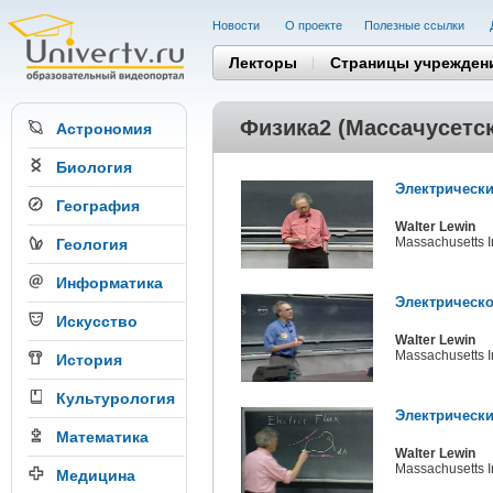
Новости
О проекте
Полезные cсылки
Лекторы
Страницы учрежден
Физика2 (Массачуcетск
Астрономия
Биология
Электрически
География
Walter Lewin
Massachusetts In
Геология
Информатика
Электрическо
Искусство
Walter Lewin
Massachusetts In
История
Культурология
Электрически
Математика
Walter Lewin
Massachusetts In
Медицина