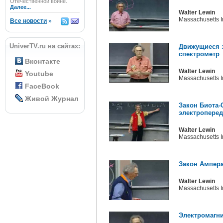
Отечественной войне.
Далее...
Walter Lewin
Massachusetts In
Все новости
»
UniverTV.ru на сайтах:
Движущиеся з
спектрометр
Вконтакте
Walter Lewin
Youtube
Massachusetts In
FaceBook
Живой Журнал
Закон Биота-
электропере
Walter Lewin
Massachusetts In
Закон Ампер
Walter Lewin
Massachusetts In
Электромагни