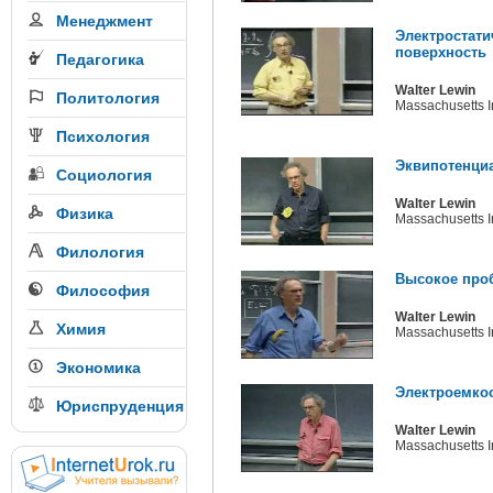
Менеджмент
Электростати
поверхность
Педагогика
Walter Lewin
Политология
Massachusetts In
Психология
Эквипотенциа
Социология
Walter Lewin
Физика
Massachusetts In
Филология
Высокое про
Философия
Walter Lewin
Химия
Massachusetts In
Экономика
Электроемкос
Юриспруденция
Walter Lewin
Massachusetts In