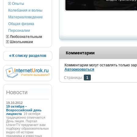
Опыты
Колебания и волны
Материаловедение
Общая физика
Персоналии
Любознательным
Школьникам
К списку разделов
Комментарии могут оставлять только за
Авторизоваться
Страницы:
1
Новости
19.10.2012
19 октября –
Всероссийский день
лицеиста
19 октября
традиционно отмечается
День лицея. Портал
UniverTV предлагает вам
подборку образовательных
видео об истории
праздника и известных