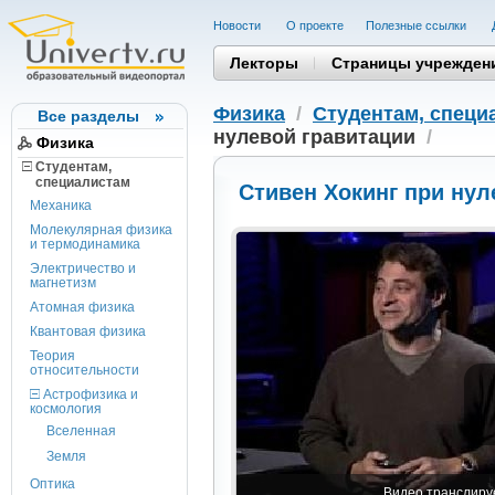
Новости
О проекте
Полезные cсылки
Лекторы
Страницы учрежден
Физика
/
Студентам, cпеци
Все разделы
нулевой гравитации
/
Физика
Студентам,
cпециалистам
Стивен Хокинг при нул
Механика
Молекулярная физика
и термодинамика
Электричество и
магнетизм
Атомная физика
Квантовая физика
Теория
относительности
Астрофизика и
космология
Вселенная
Земля
Оптика
Видео транслируе