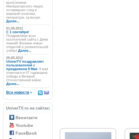
выпускниках
Императорского лицея,
оставивших след в
мировой политике,
литературе, культуре.
Далее...
01.09.2012
C 1 сентября!
Поздравляем всех
посетителей сайта с Днём
знаний! Желаем новых
открытий и увлекательной
учёбы!
Далее...
05.05.2012
UniverTV поздравляет
пользователей с
праздником 9 Мая
9 мая
отмечается 67 годовщина
победы в Великой
Отечественной войне.
Далее...
Все новости
»
UniverTV.ru на сайтах:
Вконтакте
Youtube
FaceBook