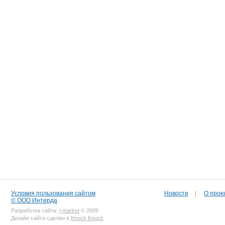
Условия пользования сайтом
Новости
|
О прое
© ООО Интерда
Разработка сайта:
i-market
© 2009
Дизайн сайта сделан в
Knock Knock