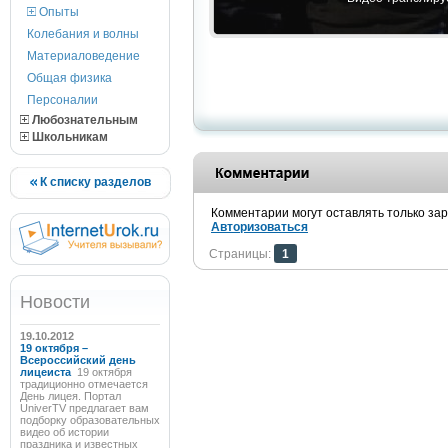
Опыты
Колебания и волны
Материаловедение
Общая физика
Персоналии
Любознательным
Школьникам
К списку разделов
Комментарии могут оставлять только за
Авторизоваться
Страницы:
1
Новости
19.10.2012
19 октября –
Всероссийский день
лицеиста
19 октября
традиционно отмечается
День лицея. Портал
UniverTV предлагает вам
подборку образовательных
видео об истории
праздника и известных