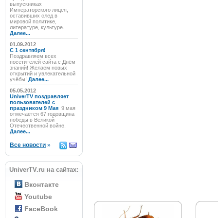
выпускниках
Императорского лицея,
оставивших след в
мировой политике,
литературе, культуре.
Далее...
01.09.2012
C 1 сентября!
Поздравляем всех
посетителей сайта с Днём
знаний! Желаем новых
открытий и увлекательной
учёбы!
Далее...
05.05.2012
UniverTV поздравляет
пользователей с
праздником 9 Мая
9 мая
отмечается 67 годовщина
победы в Великой
Отечественной войне.
Далее...
Все новости
»
UniverTV.ru на сайтах:
Вконтакте
Youtube
FaceBook