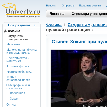
Новости
О проекте
Полезные cсылки
Лекторы
Страницы учрежден
Физика
/
Студентам, cпеци
Все разделы
нулевой гравитации
/
Физика
Студентам,
cпециалистам
Стивен Хокинг при нул
Механика
Молекулярная физика
и термодинамика
Электричество и
магнетизм
Атомная физика
Квантовая физика
Теория
относительности
Астрофизика и
космология
Вселенная
Земля
Оптика
Видео транслируе