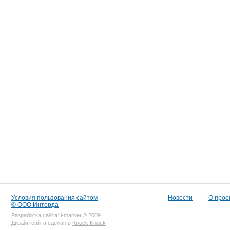
Условия пользования сайтом
Новости
|
О прое
© ООО Интерда
Разработка сайта:
i-market
© 2009
Дизайн сайта сделан в
Knock Knock