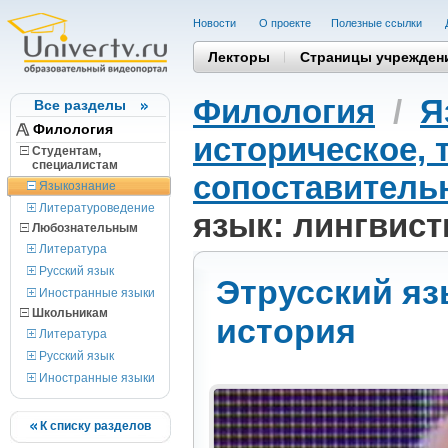
Новости
О проекте
Полезные cсылки
Лекторы
Страницы учрежден
Филология
/
Я
Все разделы
Филология
историческое, 
Студентам,
cпециалистам
сопоставитель
Языкознание
Литературоведение
язык: лингвист
Любознательным
Литература
Русский язык
Этрусский яз
Иностранные языки
Школьникам
история
Литература
Русский язык
Иностранные языки
К списку разделов