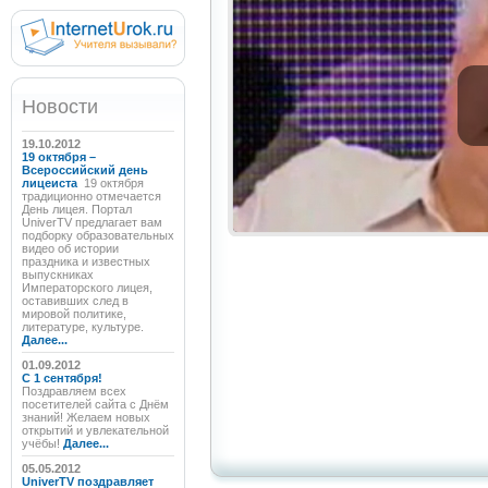
Новости
19.10.2012
19 октября –
Всероссийский день
лицеиста
19 октября
традиционно отмечается
День лицея. Портал
UniverTV предлагает вам
подборку образовательных
видео об истории
праздника и известных
выпускниках
Императорского лицея,
оставивших след в
мировой политике,
литературе, культуре.
Далее...
01.09.2012
C 1 сентября!
Поздравляем всех
посетителей сайта с Днём
знаний! Желаем новых
открытий и увлекательной
учёбы!
Далее...
05.05.2012
UniverTV поздравляет