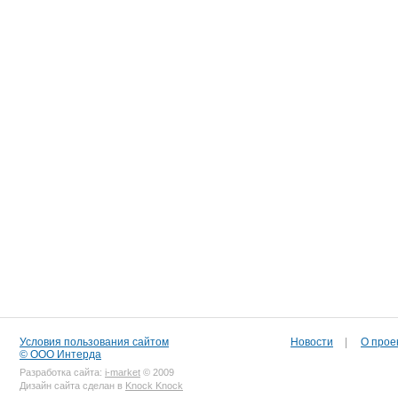
Условия пользования сайтом
Новости
|
О прое
© ООО Интерда
Разработка сайта:
i-market
© 2009
Дизайн сайта сделан в
Knock Knock