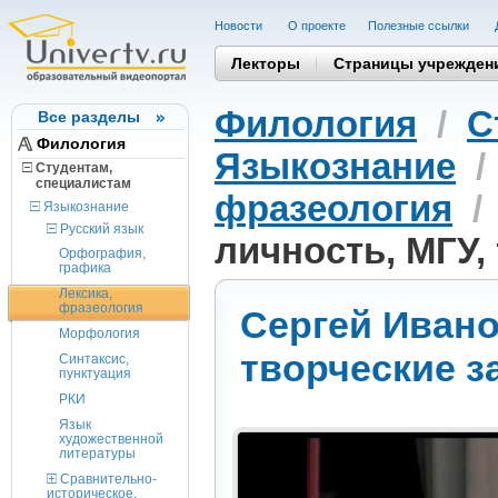
Новости
О проекте
Полезные cсылки
Лекторы
Страницы учрежден
Филология
/
С
Все разделы
Филология
Языкознание
Студентам,
cпециалистам
фразеология
Языкознание
Русский язык
личность, МГУ,
Орфография,
графика
Лексика,
фразеология
Сергей Ивано
Морфология
творческие 
Синтаксис,
пунктуация
РКИ
Язык
художественной
литературы
Сравнительно-
историческое,