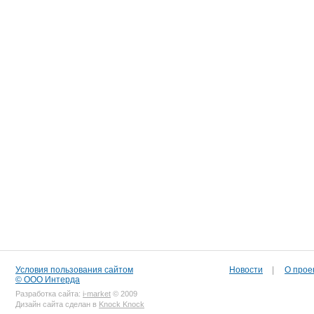
Условия пользования сайтом
Новости
|
О прое
© ООО Интерда
Разработка сайта:
i-market
© 2009
Дизайн сайта сделан в
Knock Knock