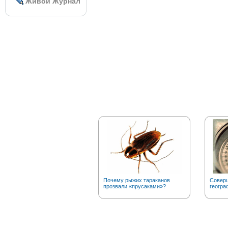
Живой Журнал
Почему рыжих тараканов
Соверш
прозвали «прусаками»?
геогра