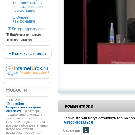
типологическое и
сопоставительное
языкознание
Общее
языкознание
Литературоведение
Любознательным
Школьникам
К списку разделов
Новости
19.10.2012
19 октября –
Всероссийский день
лицеиста
19 октября
традиционно отмечается
Комментарии могут оставлять только за
День лицея. Портал
UniverTV предлагает вам
Авторизоваться
подборку образовательных
видео об истории
Страницы:
1
праздника и известных