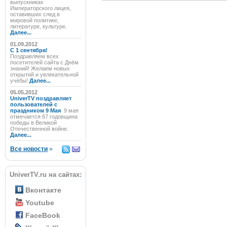
выпускниках
Императорского лицея,
оставивших след в
мировой политике,
литературе, культуре.
Далее...
01.09.2012
C 1 сентября!
Поздравляем всех
посетителей сайта с Днём
знаний! Желаем новых
открытий и увлекательной
учёбы!
Далее...
05.05.2012
UniverTV поздравляет
пользователей с
праздником 9 Мая
9 мая
отмечается 67 годовщина
победы в Великой
Отечественной войне.
Далее...
Все новости
»
UniverTV.ru на сайтах:
Вконтакте
Youtube
FaceBook