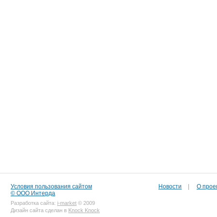
Условия пользования сайтом
Новости
|
О прое
© ООО Интерда
Разработка сайта:
i-market
© 2009
Дизайн сайта сделан в
Knock Knock