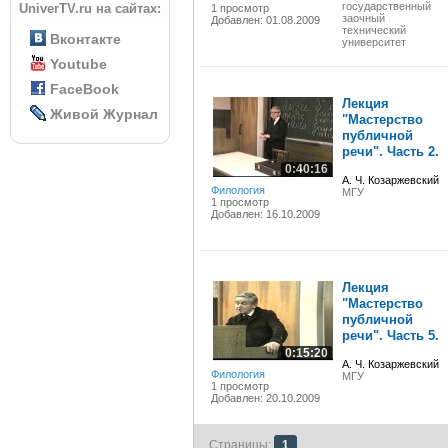
государственный
UniverTV.ru на сайтах:
1 просмотр
заочный
Добавлен: 01.08.2009
технический
Вконтакте
университет
Youtube
FaceBook
Лекция
Живой Журнал
"Мастерство
публичной
речи". Часть 2.
0:40:16
А. Ч. Козаржевский
Филология
МГУ
1 просмотр
Добавлен: 16.10.2009
Лекция
"Мастерство
публичной
речи". Часть 5.
0:15:20
А. Ч. Козаржевский
Филология
МГУ
1 просмотр
Добавлен: 20.10.2009
Страницы:
1