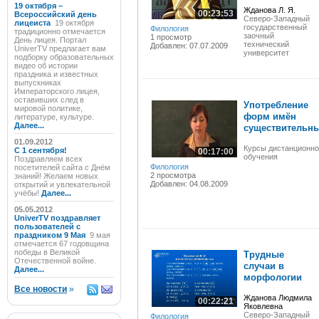
19 октября –
Жданова Л. Я.
00:23:53
Всероссийский день
Северо-Западный
лицеиста
19 октября
государственный
Филология
традиционно отмечается
заочный
1 просмотр
День лицея. Портал
технический
Добавлен: 07.07.2009
UniverTV предлагает вам
университет
подборку образовательных
видео об истории
праздника и известных
выпускниках
Императорского лицея,
оставивших след в
Употребление
мировой политике,
форм имён
литературе, культуре.
Далее...
существительн
01.09.2012
Курсы дистанционно
C 1 сентября!
00:17:00
обучения
Поздравляем всех
Филология
посетителей сайта с Днём
2 просмотра
знаний! Желаем новых
Добавлен: 04.08.2009
открытий и увлекательной
учёбы!
Далее...
05.05.2012
UniverTV поздравляет
пользователей с
праздником 9 Мая
9 мая
отмечается 67 годовщина
победы в Великой
Трудные
Отечественной войне.
случаи в
Далее...
морфологии
Все новости
»
Жданова Людмила
00:22:21
Яковлевна
Северо-Западный
Филология