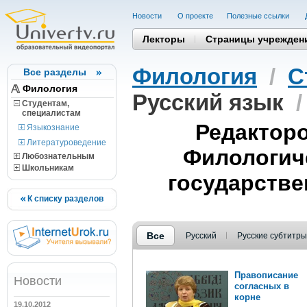
Новости
О проекте
Полезные cсылки
Лекторы
Страницы учрежден
Филология
/
С
Все разделы
Филология
Русский язык
Студентам,
cпециалистам
Редакторо
Языкознание
Литературоведение
Филологич
Любознательным
Школьникам
государстве
К списку разделов
Все
Русский
Русские субтитры
Правописание
Новости
согласных в
корне
19.10.2012