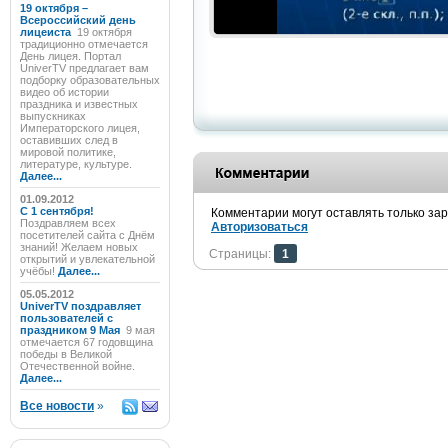
19 октября –
Всероссийский день
лицеиста
19 октября
традиционно отмечается
День лицея. Портал
UniverTV предлагает вам
подборку образовательных
видео об истории
праздника и известных
выпускниках
Императорского лицея,
оставивших след в
мировой политике,
литературе, культуре.
Далее...
01.09.2012
C 1 сентября!
Комментарии могут оставлять только за
Поздравляем всех
Авторизоваться
посетителей сайта с Днём
знаний! Желаем новых
Страницы:
1
открытий и увлекательной
учёбы!
Далее...
05.05.2012
UniverTV поздравляет
пользователей с
праздником 9 Мая
9 мая
отмечается 67 годовщина
победы в Великой
Отечественной войне.
Далее...
Все новости
»