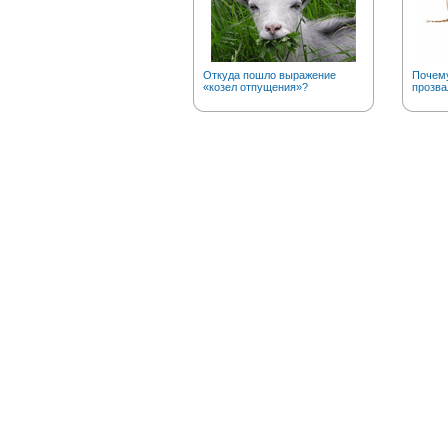
Откуда пошло выражение
Почему
«козел отпущения»?
прозва