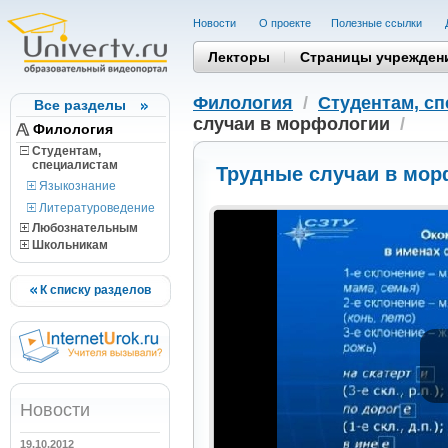
Новости
О проекте
Полезные cсылки
Лекторы
Страницы учрежден
Филология
/
Студентам, c
Все разделы
случаи в морфологии
/
Филология
Студентам,
cпециалистам
Трудные случаи в мор
Языкознание
Литературоведение
Любознательным
Школьникам
К списку разделов
Новости
19.10.2012