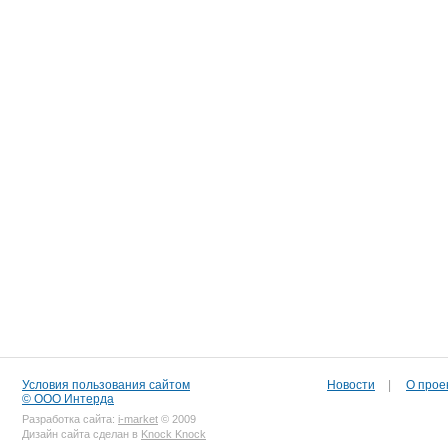
Условия пользования сайтом
Новости
|
О прое
© ООО Интерда
Разработка сайта:
i-market
© 2009
Дизайн сайта сделан в
Knock Knock