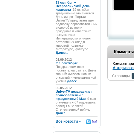
19 октября –
Всероссийский день
лицеиста
19 октября
традиционно отмечается
День лицея. Портал
UniverTV предлагает вам
подборку образовательных
видео об истории
праздника и известных
выпускниках
Императорского лицея,
оставивших след в
мировой политике,
литературе, культуре.
Далее...
01.09.2012
C 1 сентября!
Комментарии
Поздравляем всех
Авторизова
посетителей сайта с Днём
знаний! Желаем новых
Страницы:
открытий и увлекательной
учёбы!
Далее...
05.05.2012
UniverTV поздравляет
пользователей с
праздником 9 Мая
9 мая
отмечается 67 годовщина
победы в Великой
Отечественной войне.
Далее...
Все новости
»