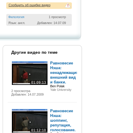
Сообщить об ошибке видео
!
Филология
1 просмотр
Язык: англ.
Добавлен: 14.07.09
Другие видео по теме
Равновесие
Нэша:
ненадлежащий
внешний вид
и банки.
01:09:13
Ben Polak
Yale University
2 просмотра
Добавлен: 14.07.2009
Равновесие
Нэша:
шоппинг,
репутация,
голосование.
01:12:10