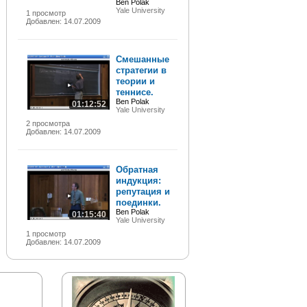
Ben Polak
Yale University
1 просмотр
Добавлен: 14.07.2009
Смешанные
стратегии в
теории и
теннисе.
Ben Polak
01:12:52
Yale University
2 просмотра
Добавлен: 14.07.2009
Обратная
индукция:
репутация и
поединки.
Ben Polak
01:15:40
Yale University
1 просмотр
Добавлен: 14.07.2009