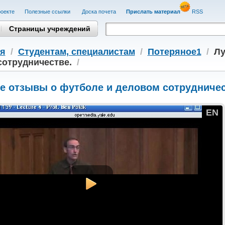
оекте
Полезные cсылки
Доска почета
Прислать материал
RSS
Страницы учреждений
я
/
Студентам, cпециалистам
/
Потеряное1
/
Лу
сотрудничестве.
/
е отзывы о футболе и деловом сотрудничес
EN