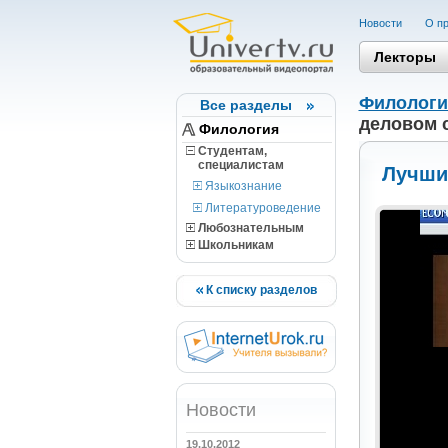
Новости
О пр
Лекторы
Филологи
Все разделы
деловом 
Филология
Студентам,
cпециалистам
Лучши
Языкознание
Литературоведение
Любознательным
Школьникам
К списку разделов
Новости
19.10.2012