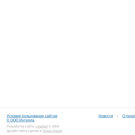
Условия пользования сайтом
Новости
|
О прое
© ООО Интерда
Разработка сайта:
i-market
© 2009
Дизайн сайта сделан в
Knock Knock