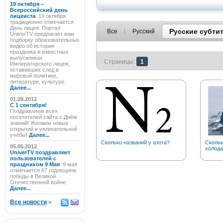
19 октября –
Всероссийский день
лицеиста
19 октября
традиционно отмечается
День лицея. Портал
Русские субти
Все
Русский
UniverTV предлагает вам
подборку образовательных
видео об истории
праздника и известных
выпускниках
Страницы:
1
Императорского лицея,
оставивших след в
мировой политике,
литературе, культуре.
Далее...
01.09.2012
C 1 сентября!
Поздравляем всех
посетителей сайта с Днём
знаний! Желаем новых
открытий и увлекательной
учёбы!
Далее...
Сколько названий у азота?
Скольк
05.05.2012
холода
UniverTV поздравляет
пользователей с
праздником 9 Мая
9 мая
отмечается 67 годовщина
победы в Великой
Отечественной войне.
Далее...
Все новости
»