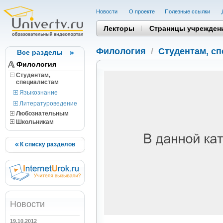
Новости
О проекте
Полезные cсылки
Лекторы
Страницы учрежден
Филология
/
Студентам, c
Все разделы
Филология
Студентам,
cпециалистам
Языкознание
Литературоведение
Любознательным
Школьникам
К списку разделов
Новости
19.10.2012