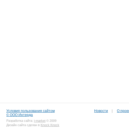
Условия пользования сайтом
Новости
|
О прое
© ООО Интерда
Разработка сайта:
i-market
© 2009
Дизайн сайта сделан в
Knock Knock