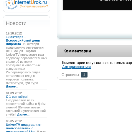
Новости
19.10.2012
19 октября –
Всероссийский день
лицеиста
19 октября
традиционно отмечается
День лицея. Портал
UniverTV предлагает вам
подборку образовательных
видео об истории
Комментарии могут оставлять только за
праздника и известных
Авторизоваться
выпускниках
Императорского лицея,
Страницы:
1
оставивших след в
мировой политике,
литературе, культуре.
Далее...
01.09.2012
C 1 сентября!
Поздравляем всех
посетителей сайта с Днём
знаний! Желаем новых
открытий и увлекательной
учёбы!
Далее...
05.05.2012
UniverTV поздравляет
пользователей с
праздником 9 Мая
9 мая