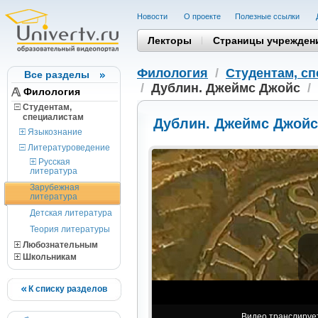
Новости
О проекте
Полезные cсылки
Лекторы
Страницы учрежден
Филология
/
Студентам, c
Все разделы
/
Дублин. Джеймс Джойс
/
Филология
Студентам,
cпециалистам
Дублин. Джеймс Джойс
Языкознание
Литературоведение
Русская
литература
Зарубежная
литература
Детская литература
Теория литературы
Любознательным
Школьникам
К списку разделов
Видео транслирует