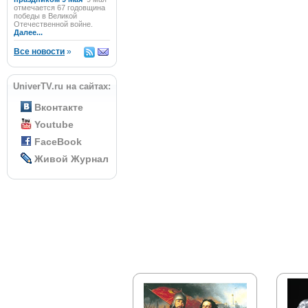
отмечается 67 годовщина
победы в Великой
Отечественной войне.
Далее...
Все новости
»
UniverTV.ru на сайтах:
Вконтакте
Youtube
FaceBook
Живой Журнал