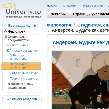
Новости
О проекте
Полезные cсылки
Лекторы
Страницы учрежден
Филология
/
Студентам, c
Все разделы
/
Андерсен. Будьте как дет
Филология
Студентам,
cпециалистам
Андерсен. Будьте как 
Языкознание
Литературоведение
Русская
литература
Зарубежная
литература
Детская литература
Теория литературы
Любознательным
Школьникам
К списку разделов
Видео транслируе