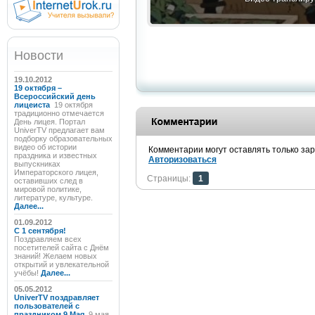
Новости
19.10.2012
19 октября –
Всероссийский день
лицеиста
19 октября
традиционно отмечается
День лицея. Портал
UniverTV предлагает вам
подборку образовательных
видео об истории
Комментарии могут оставлять только за
праздника и известных
Авторизоваться
выпускниках
Императорского лицея,
Страницы:
1
оставивших след в
мировой политике,
литературе, культуре.
Далее...
01.09.2012
C 1 сентября!
Поздравляем всех
посетителей сайта с Днём
знаний! Желаем новых
открытий и увлекательной
учёбы!
Далее...
05.05.2012
UniverTV поздравляет
пользователей с
праздником 9 Мая
9 мая