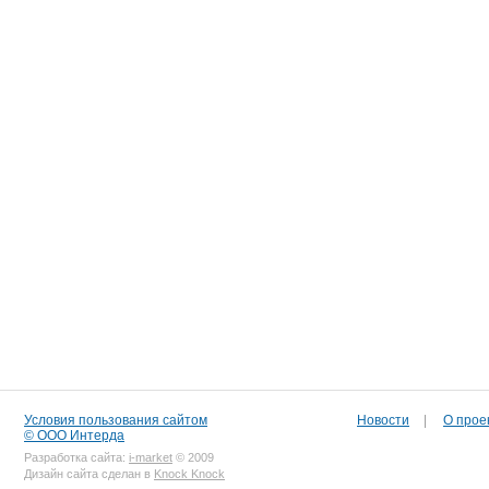
Условия пользования сайтом
Новости
|
О прое
© ООО Интерда
Разработка сайта:
i-market
© 2009
Дизайн сайта сделан в
Knock Knock