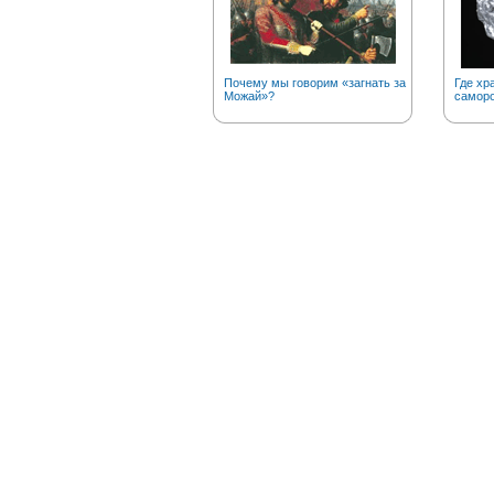
Почему мы говорим «загнать за
Где хр
Можай»?
саморо