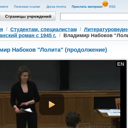
оекте
Полезные cсылки
Доска почета
Прислать материал
RSS
Страницы учреждений
я
/
Студентам, cпециалистам
/
Литературоведе
нский роман с 1945 г.
/
Владимир Набоков "Лоли
мир Набоков "Лолита" (продолжение)
EN