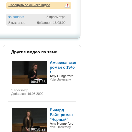
Сообщить об ошибке видео
!
Филология
3 просмотра
Язык: англ.
Добавлен: 16.08.09
Другие видео по теме
Американский
роман с 1945
г.
Amy Hungerford
Yale University
00:47:35
1 просмотр
Добавлен: 16.08.2009
Ричард
Райт, роман
"Черный"
Amy Hungerford
Yale University
00:50:29