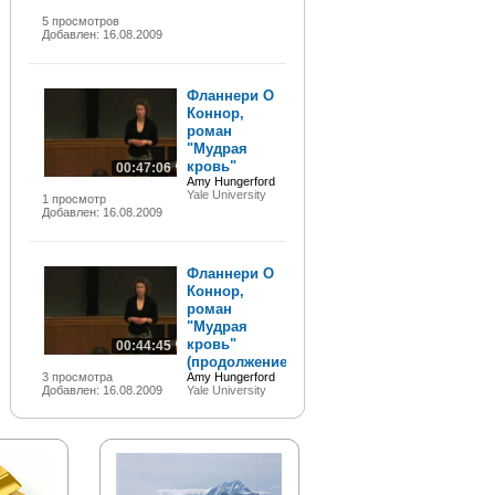
5 просмотров
Добавлен: 16.08.2009
Фланнери О
Коннор,
роман
"Мудрая
кровь"
00:47:06
Amy Hungerford
Yale University
1 просмотр
Добавлен: 16.08.2009
Фланнери О
Коннор,
роман
"Мудрая
кровь"
00:44:45
(продолжение)
3 просмотра
Amy Hungerford
Добавлен: 16.08.2009
Yale University