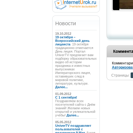
Новости
19.10.2012
19 октября –
Всероссийский день
лицеиста
19 октября
традиционно отмечается
День лицея. Портал
UniverTV предлагает вам
подборку образовательных
видео об истории
Комментарии
праздника и известных
Авторизова
выпускниках
Императорского лицея,
Страницы:
оставивших след в
мировой политике,
литературе, культуре.
Далее...
01.09.2012
C 1 сентября!
Поздравляем всех
посетителей сайта с Днём
знаний! Желаем новых
открытий и увлекательной
учёбы!
Далее...
05.05.2012
UniverTV поздравляет
пользователей с
праздником 9 Мая
9 мая