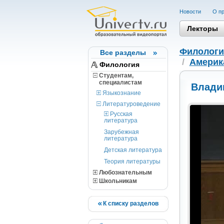
Новости
О пр
Лекторы
Филологи
Все разделы
/
Америка
Филология
Студентам,
cпециалистам
Влади
Языкознание
Литературоведение
Русская
литература
Зарубежная
литература
Детская литература
Теория литературы
Любознательным
Школьникам
К списку разделов