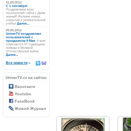
01.09.2012
C 1 сентября!
Поздравляем всех
посетителей сайта с Днём
знаний! Желаем новых
открытий и увлекательной
учёбы!
Далее...
05.05.2012
UniverTV поздравляет
пользователей с
праздником 9 Мая
9 мая
отмечается 67 годовщина
победы в Великой
Отечественной войне.
Далее...
Все новости
»
UniverTV.ru на сайтах:
Вконтакте
Youtube
FaceBook
Живой Журнал