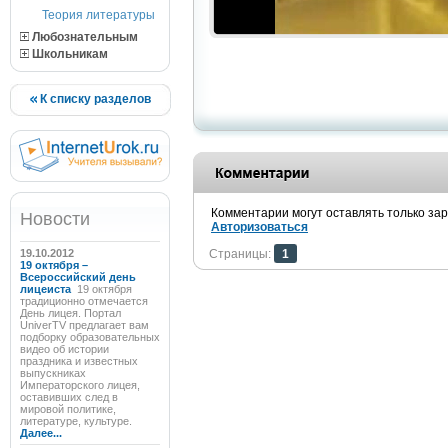
Теория литературы
Любознательным
Школьникам
К списку разделов
Комментарии могут оставлять только за
Новости
Авторизоваться
19.10.2012
Страницы:
1
19 октября –
Всероссийский день
лицеиста
19 октября
традиционно отмечается
День лицея. Портал
UniverTV предлагает вам
подборку образовательных
видео об истории
праздника и известных
выпускниках
Императорского лицея,
оставивших след в
мировой политике,
литературе, культуре.
Далее...