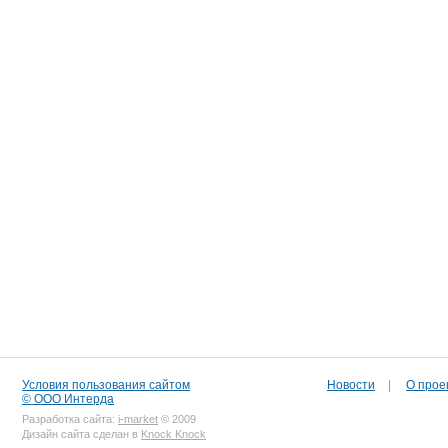
Условия пользования сайтом
Новости
|
О прое
© ООО Интерда
Разработка сайта:
i-market
© 2009
Дизайн сайта сделан в
Knock Knock