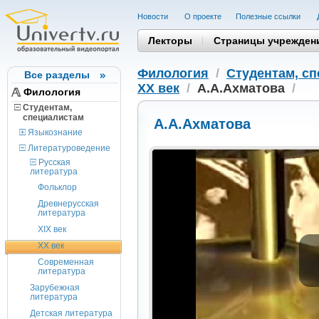
Новости
О проекте
Полезные cсылки
Лекторы
Страницы учрежден
Филология
/
Студентам, c
Все разделы
XX век
/
А.А.Ахматова
/
Филология
Студентам,
cпециалистам
А.А.Ахматова
Языкознание
Литературоведение
Русская
литература
Фольклор
Древнерусская
литература
XIX век
XX век
Современная
литература
Зарубежная
литература
Детская литература