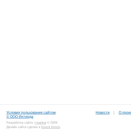
Условия пользования сайтом
Новости
|
О прое
© ООО Интерда
Разработка сайта:
i-market
© 2009
Дизайн сайта сделан в
Knock Knock