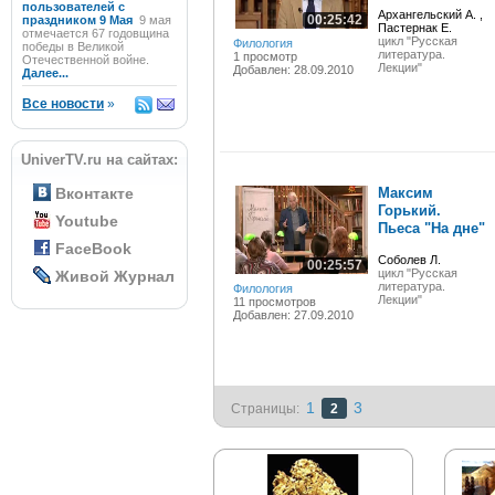
пользователей с
Архангельский А. ,
00:25:42
праздником 9 Мая
9 мая
Пастернак Е.
отмечается 67 годовщина
цикл "Русская
Филология
победы в Великой
литература.
1 просмотр
Отечественной войне.
Лекции"
Добавлен: 28.09.2010
Далее...
Все новости
»
UniverTV.ru на сайтах:
Вконтакте
Максим
Горький.
Youtube
Пьеса "На дне"
FaceBook
Соболев Л.
00:25:57
цикл "Русская
Живой Журнал
литература.
Филология
Лекции"
11 просмотров
Добавлен: 27.09.2010
1
3
Страницы:
2