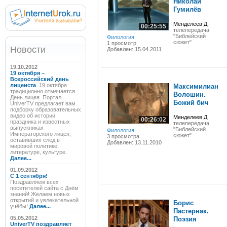
Николай
Гумилёв
Менделеев Д.
00:25:55
телепередача
"Библейский
Филология
сюжет"
1 просмотр
Новости
Добавлен: 15.04.2011
19.10.2012
19 октября –
Всероссийский день
лицеиста
19 октября
Максимилиан
традиционно отмечается
Волошин.
День лицея. Портал
Божий бич
UniverTV предлагает вам
подборку образовательных
видео об истории
Менделеев Д.
00:26:02
праздника и известных
телепередача
выпускниках
"Библейский
Филология
Императорского лицея,
сюжет"
3 просмотра
оставивших след в
Добавлен: 13.11.2010
мировой политике,
литературе, культуре.
Далее...
01.09.2012
C 1 сентября!
Поздравляем всех
посетителей сайта с Днём
знаний! Желаем новых
открытий и увлекательной
Борис
учёбы!
Далее...
Пастернак.
05.05.2012
Поэзия
UniverTV поздравляет