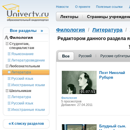
Новости
О проекте
Полезные cсылки
Лекторы
Страницы учрежден
Филология
/
Литература
/
Все разделы
Филология
Редактором данного раздела 
Студентам,
cпециалистам
Языкознание
Все
Русский
Русские субтитры
Литературоведение
Любознательным
Литература
Поэт Николай
Рубцов
Русский язык
Иностранные языки
Школьникам
01:07:51
Литература
Филология
5 просмотров
Русский язык
Добавлен: 27.04.2011
Иностранные языки
К списку разделов
Блудный сын.